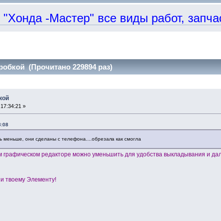
онда -Мастер" все виды работ, запчаст
робкой (Прочитано 229894 раз)
кой
17:34:21 »
8:08
ть меньше, они сделаны с телефона....обрезал
а как смогла
ом графическом редакторе можно уменьшить для удобства выкладывания и да
и твоему Элементу!