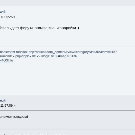
кой
11:06:25 »
Теперь даст фору многим по знанию коробки. )
ondaelement.ru/index.php?option=com_content&view=category&id=36&Itemid=187
/forum/index.php?topic=10122.msg118136#msg118136
t/F4O3Hfe
кой
11:57:09 »
 элементоводом)