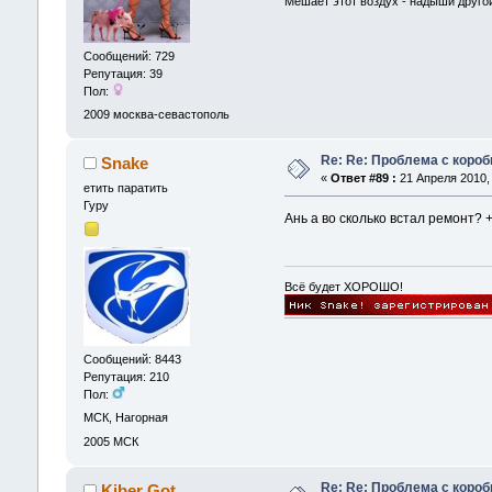
Мешает этот воздух - надыши другой
Сообщений: 729
Репутация: 39
Пол:
2009
москва-севастополь
Re: Re: Проблема с короб
Snake
«
Ответ #89 :
21 Апреля 2010, 
етить паратить
Гуру
Ань а во сколько встал ремонт? 
Всё будет ХОРОШО!
Сообщений: 8443
Репутация: 210
Пол:
МСК, Нагорная
2005
МСК
Re: Re: Проблема с короб
Kiber Got