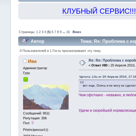
КЛУБНЫЙ СЕРВИС!!! "Х
Страницы:
1
2
3
4
[
5
]
6
7
8
9
...
16
Вниз
Автор
Тема: Re: Проблема с ко
0 Пользователей и 1 Гость просматривают эту тему.
Re: Re: Проблема с короб
Ива
«
Ответ #80 :
20 Апреля 2010, 
Администрaтор
Гуру
Цитата: Lilu от 20 Апреля 2010, 17:1
вот еще, Олесь я не могу их сдела
Чем сфоткано - неважно, в люб
Удачи и скорейшей нормализаци
Сообщений: 9511
Репутация: 306
Пол:
PrЫncipessa♔))
2003
Москва