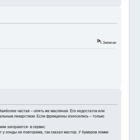
Записан
аиболее частая – опять же масляная. Его недостаток или
еальным лекарством. Если фрикционы износились – только
чики загораются- в сервис.
т у хонды не повторима, так сказал мастер. У бумеров ломки