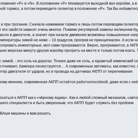
оложения «P» и «N». В положении «P» блокируется выходной вал коробки, а в 
чной тормоз, а потом переводите селектор в положение «P». Так Вы избавите
и при трогании. Сначала нажимаем тормоз и лишь потом переводим селектор
от его свойств зависит очень многое. Помимо регулярной замены нелишнем буд
 масло в двигателе, а значит при начале движения возможны повышенные нагр
температуры зимой не ниже – 10 градусов, прогрев не принципиален. А если н
гревать инжекторные, мол сами прогреваются. Верно, прогреваются, а АКПП
их морозах минуту-другую коробку прогреть на месте и только потом ехать. 
зимой, - это соль на дорогах. Точнее даже не соль, а ядовитый химический со
а отгнивают, бампера пескоструятся… А современные автоматы, как известно,
ртер двигателя от ударов, но и провода на датчиках АКПП от перегнивания.
ому мнению, современная АКПП остаётся работоспособной, даже если с неё 
оситься к АКПП как к «чёрному ящику». Как и любой сложный механизм, «авт
шего специалиста и быть уверенным, что АКПП будет служить без проблем.
! ВАши машины и вам решать.