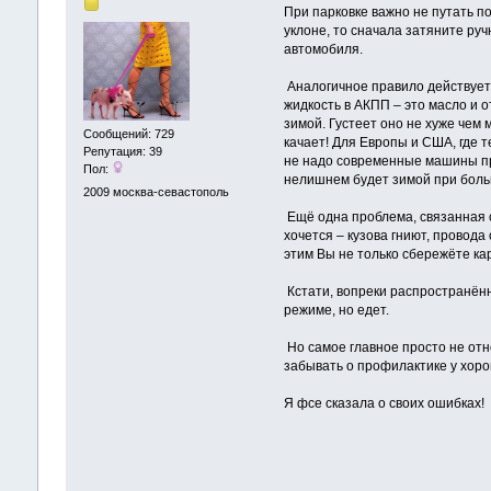
При парковке важно не путать п
уклоне, то сначала затяните ру
автомобиля.
Аналогичное правило действует 
жидкость в АКПП – это масло и 
зимой. Густеет оно не хуже чем
Сообщений: 729
качает! Для Европы и США, где 
Репутация: 39
не надо современные машины про
Пол:
нелишнем будет зимой при больш
2009
москва-севастополь
Ещё одна проблема, связанная с 
хочется – кузова гниют, провод
этим Вы не только сбережёте ка
Кстати, вопреки распространённ
режиме, но едет.
Но самое главное просто не отн
забывать о профилактике у хоро
Я фсе сказала о своих ошибках