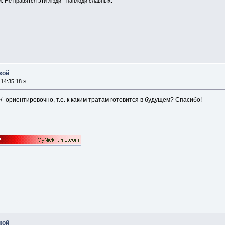
. Не нравятся эти люди - наплоди славных.
кой
14:35:18 »
+/- ориентировочно, т.е. к каким тратам готовится в будущем? Спасибо!
кой