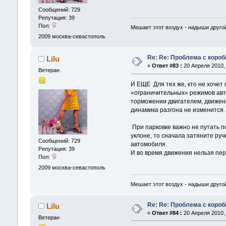
Сообщений: 729
Репутация: 39
Пол:
Мешает этот воздух - надыши другой
2009
москва-севастополь
Re: Re: Проблема с короб
Lilu
«
Ответ #83 :
20 Апреля 2010, 
Ветеран
И ЕЩЕ Для тех же, кто не хочет
«ограничительных» режимов авто
торможении двигателем, движени
динамика разгона не изменится.
При парковке важно не путать п
уклоне, то сначала затяните ру
Сообщений: 729
автомобиля.
Репутация: 39
И во время движения нельзя пер
Пол:
2009
москва-севастополь
Мешает этот воздух - надыши другой
Re: Re: Проблема с короб
Lilu
«
Ответ #84 :
20 Апреля 2010, 
Ветеран