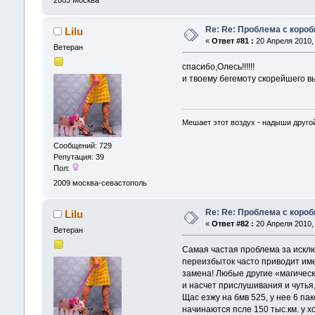
Re: Re: Проблема с короб
Lilu
«
Ответ #81 :
20 Апреля 2010, 
Ветеран
спасибо,Олесь!!!!!!
и твоему бегемоту скорейшего 
Мешает этот воздух - надыши другой
Сообщений: 729
Репутация: 39
Пол:
2009
москва-севастополь
Re: Re: Проблема с короб
Lilu
«
Ответ #82 :
20 Апреля 2010, 
Ветеран
Самая частая проблема за исклю
переизбыток часто приводит име
замена! Любые другие «магическ
и насчет прислушивания и чутья, 
Щас езжу на бмв 525, у нее 6 па
начинаются псле 150 тыс.км. у