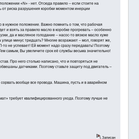
положении «N» - нет. Отсюда правило – если стоите на
сь от риска разрушения коробки моментом инерции
 в нужное положение. Важно помнить о том, что рабочая
ет и взять за правило масло в коробке прогревать – особенно
узки, да и масляное голодание – насос-то вязкое масло хуже
а улице минус тридцать? Многие возражают – мол, говорят же,
-то не успевает! Ей момент надо сразу передавать! Поэтому
Тем самым, Вы увеличите срок её службы весьма значительно!
став. Про него столько написано, что и повторяться не
 обвешаны датчиками. Поэтому ставьте защиту под двигатель –
сорвать вообще все провода. Машина, пусть и в аварийном
омат» требует квалифицированного ухода. Поэтому лучше не
Записан