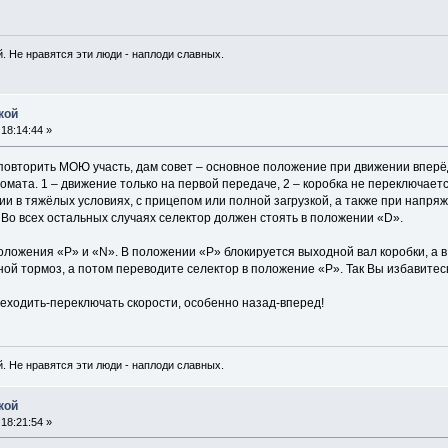
. Не нравятся эти люди - наплоди славных.
кой
18:14:44 »
 повторить МОЮ участь, дам совет – основное положение при движении вперёд
мата. 1 – движение только на первой передаче, 2 – коробка не переключает
и в тяжёлых условиях, с прицепом или полной загрузкой, а также при напряж
 Во всех остальных случаях селектор должен стоять в положении «D».
оложения «P» и «N». В положении «P» блокируется выходной вал коробки, а в
чной тормоз, а потом переводите селектор в положение «P». Так Вы избавите
еходить-переключать скорости, особенно назад-вперед!
. Не нравятся эти люди - наплоди славных.
кой
18:21:54 »