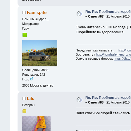
Re: Re: Проблема с короб
Ivan spite
«
Ответ #87 :
21 Апреля 2010, 
Помним Андрея...
Модератор
Очень интересно. Lilu молодец. 
Гуру
Скорейшего выздоровления!
Перед тем, как написать...
http://h
Бортовик тут
http://hondaelement.ru
бонус в сервисе dropbox
https://db.t
Сообщений: 3886
Репутация: 142
Пол:
2003
Москва, центер
Re: Re: Проблема с короб
Lilu
«
Ответ #88 :
21 Апреля 2010, 
Ветеран
Ваня спасибо! скорей становись