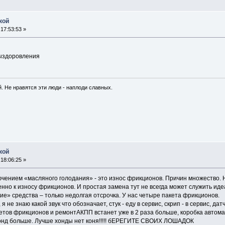
кой
17:53:53 »
выздоровления
. Не нравятся эти люди - наплоди славных.
кой
18:06:25 »
чением «масляного голодания» - это износ фрикционов. Причин множество. Н
нно к износу фрикционов. И простая замена тут не всегда может служить ид
ие» средства – только недолгая отсрочка. У нас четыре пакета фрикционов.
я не знаю какой звук что обозначает, стук - еду в сервис, скрип - в сервис, дат
кетов фрикционов и ремонтАКПП встанет уже в 2 раза больше, коробка автома
 хонд больше. Лучше хонды нет коня!!!!! бЕРЕГИТЕ СВОИХ ЛОШАДОК