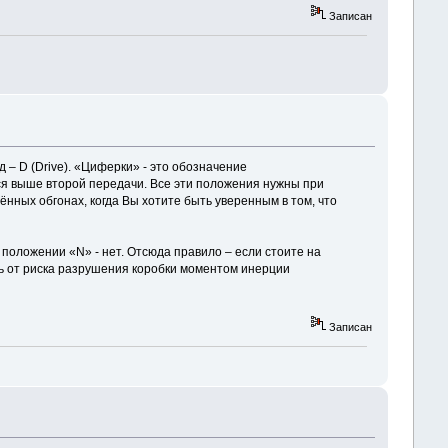
Записан
 – D (Drive). «Циферки» - это обозначение
ся выше второй передачи. Все эти положения нужны при
ённых обгонах, когда Вы хотите быть уверенным в том, что
 положении «N» - нет. Отсюда правило – если стоите на
сь от риска разрушения коробки моментом инерции
Записан