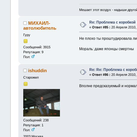
Мешает этот воздух - надыши другой
Re: Проблема с коробкой
МИХАИЛ-
автолюбитель
«
Ответ #85 :
20 Апреля 2010, 
Гуру
Не плохо ты проштудировала ли
Сообщений: 3915
Мораль: даже японцы смертны
Репутация: 9
Пол:
Re: Re: Проблема с короб
ishuddin
«
Ответ #86 :
20 Апреля 2010, 
Старожил
Вполне предсказуемый и нормал
Сообщений: 238
Репутация: 1
Пол:
2003
Москва