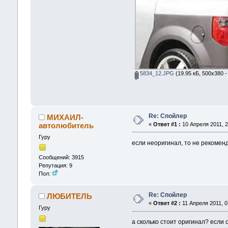
5834_12.JPG
(19.95 кБ, 500x380 -
Re: Спойлер
МИХАИЛ-
автолюбитель
«
Ответ #1 :
10 Апреля 2011, 2
Гуру
если неоригинал, то не рекоменд
Сообщений: 3915
Репутация: 9
Пол:
Re: Спойлер
ЛЮБИТЕЛЬ
«
Ответ #2 :
11 Апреля 2011, 0
Гуру
а сколько стоит оригинал? если о