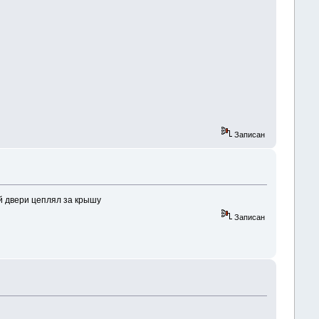
Записан
ой двери цеплял за крышу
Записан