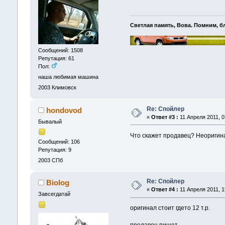
Светлая память, Вова. Помним, б
Сообщений: 1508
Репутация: 61
Пол:
наша любимая машина
2003
Климовск
Re: Спойлер
hondovod
«
Ответ #3 :
11 Апреля 2011, 0
Бывалый
Что скажет продавец? Неоригин
Сообщений: 106
Репутация: 9
2003
СПб
Re: Спойлер
Biolog
«
Ответ #4 :
11 Апреля 2011, 1
Завсегдатай
оригинал стоит гдето 12 т.р.