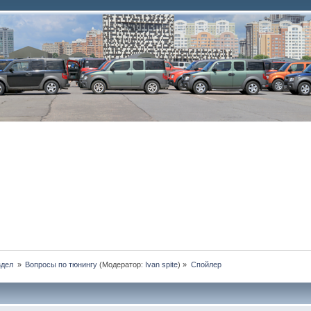
дел 
»
Вопросы по тюнингу
(Модератор:
Ivan spite
) »
Спойлер