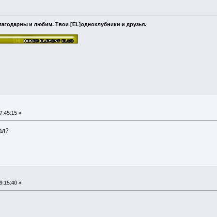
лагодарны и любим. Твои [EL]одноклубники и друзья.
7:45:15 »
ал?
9:15:40 »