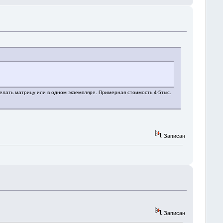
 делать матрицу или в одном экземпляре. Примерная стоимость 4-5тыс.
Записан
Записан