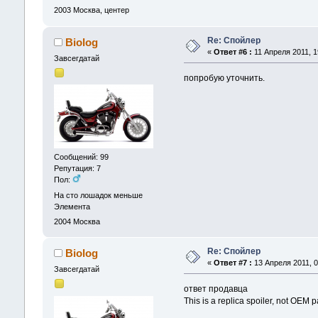
2003
Москва, центер
Re: Спойлер
Biolog
«
Ответ #6 :
11 Апреля 2011, 1
Завсегдатай
попробую уточнить.
Сообщений: 99
Репутация: 7
Пол:
На сто лошадок меньше
Элемента
2004
Москва
Re: Спойлер
Biolog
«
Ответ #7 :
13 Апреля 2011, 0
Завсегдатай
ответ продавца
This is a replica spoiler, not OEM p