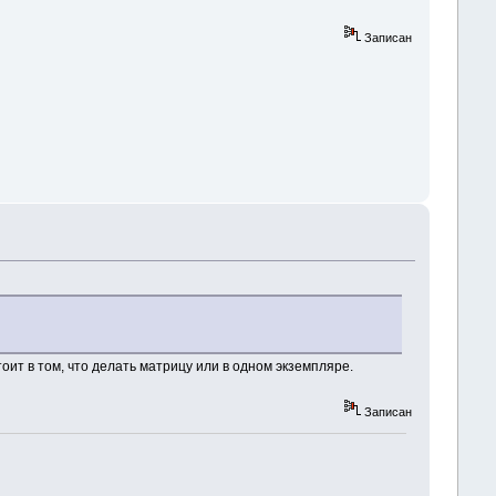
Записан
оит в том, что делать матрицу или в одном экземпляре.
Записан