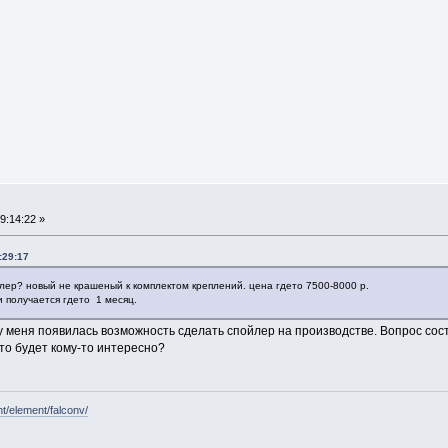
9:14:22 »
:29:17
лер? новый не крашеный к комплектом креплений. цена гдето 7500-8000 р.
 получается гдето 1 месяц.
 у меня появилась возможность сделать спойлер на производстве. Вопрос сост
то будет кому-то интересно?
t/element/falconv/