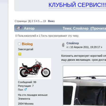
КЛУБНЫЙ СЕРВИС!!! "Х
Страницы: [
1
]
2
3
4
5
...
19
Вниз
Автор
Тема: Спойлер (Прочитан
0 Пользователей и 1 Гость просматривают эту тему.
Спойлер
Biolog
«
:
10 Апреля 2011, 19:29:17 »
Завсегдатай
Когонить интересует короткий с
ищу двоих желающих. срок доста
Сообщений: 99
Репутация: 7
Пол:
На сто лошадок меньше
Элемента
2004
Москва