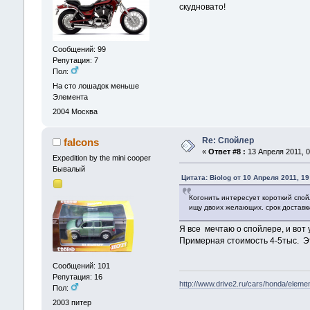
скудновато!
Сообщений: 99
Репутация: 7
Пол:
На сто лошадок меньше
Элемента
2004
Москва
Re: Спойлер
falcons
«
Ответ #8 :
13 Апреля 2011, 0
Expedition by the mini cooper
Бывалый
Цитата: Biolog от 10 Апреля 2011, 19
Когонить интересует короткий спой
ищу двоих желающих. срок доставки
Я все мечтаю о спойлере, и вот
Примерная стоимость 4-5тыс. Э
Сообщений: 101
Репутация: 16
http://www.drive2.ru/cars/honda/elemen
Пол:
2003
питер