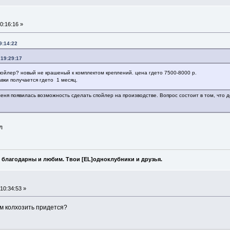
0:16:16 »
9:14:22
 19:29:17
пойлер? новый не крашеный к комплектом креплений. цена гдето 7500-8000 р.
вки получается гдето 1 месяц.
меня появилась возможность сделать спойлер на производстве. Вопрос состоит в том, что
л
 благодарны и любим. Твои [EL]одноклубники и друзья.
10:34:53 »
жом колхозить придется?