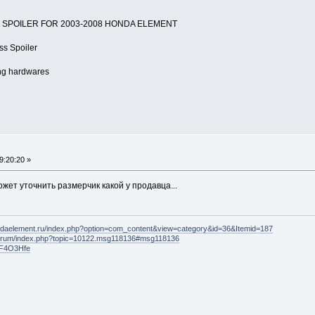
SPOILER FOR 2003-2008 HONDA ELEMENT
ss Spoiler
ng hardwares
9:20:20 »
жет уточнить размерчик какой у продавца...
ondaelement.ru/index.php?option=com_content&view=category&id=36&Itemid=187
/forum/index.php?topic=10122.msg118136#msg118136
t/F4O3Hfe