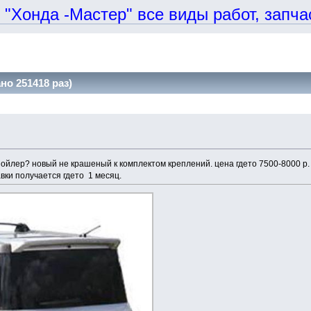
онда -Мастер" все виды работ, запчаст
о 251418 раз)
пойлер? новый не крашеный к комплектом креплений. цена гдето 7500-8000 р.
вки получается гдето 1 месяц.