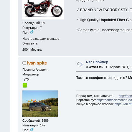
продавец пишет
A BRAND NEW FACRORY STYLE 
*High Quality Unpainted Fiber Gla
Сообщений: 99
Репутация: 7
*Comes with all necessary mounti
Пол:
На сто лошадок меньше
Элемента
2004
Москва
Re: Спойлер
Ivan spite
«
Ответ #5 :
11 Апреля 2011, 1
Помним Андрея...
Модератор
Так что шлифовать придется? Мо
Гуру
Перед тем, как написать...
http://h
Бортовик тут
http://hondaelement.ru
бонус в сервисе dropbox
https://db.t
Сообщений: 3886
Репутация: 142
Пол: