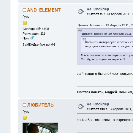
Re: Спойлер
AND_ELEMENT
«
Ответ #9 :
13 Апреля 2011, 1
Гуру
Цитата: falcons от 13 Апреля 2011, 0
Сообщений: 4108
Репутация: 111
Цитата: Biolog от 10 Апреля 2011,
Пол:
Когонить интересует короткий с
ЗаМКАДье 4км по М4
ищу двоих желающих. срок доста
Я все мечтаю о спойлере, и вот у 
Это будет кому-то интересно?
за 4 тыщи я бы спойлер прикупи
Светлая память, Андрей. Помним,
Re: Спойлер
ЛЮБИТЕЛЬ
«
Ответ #10 :
13 Апреля 2011, 
Гуру
за 4 я бы тоже взял.. а с крепе