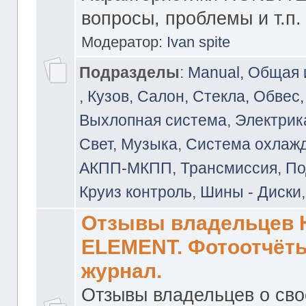
вопросы, проблемы и т.п.
Модератор:
Ivan spite
Подразделы
:
Manual, Общая
,
Кузов, Салон, Стекла, Обвес,
Выхлопная система
,
Электрика
Свет, Музыка
,
Система охлажд
АКПП-МКПП, Трансмиссия, Под
Круиз контроль
,
Шины - Диски
Отзывы владельцев
ELEMENT. Фотоотчёты
журнал.
Отзывы владельцев о св