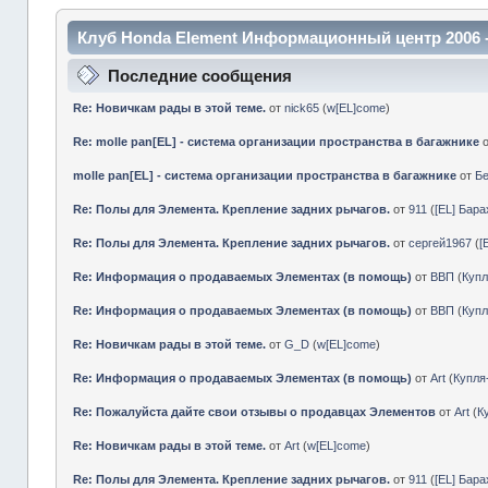
Клуб Honda Element Информационный центр 2006 
Последние сообщения
Re: Новичкам рады в этой теме.
от
nick65
(
w[EL]come
)
Re: molle pan[EL] - система организации пространства в багажнике
molle pan[EL] - система организации пространства в багажнике
от
Б
Re: Полы для Элемента. Крепление задних рычагов.
от
911
(
[EL] Бар
Re: Полы для Элемента. Крепление задних рычагов.
от
сергей1967
(
[
Re: Информация о продаваемых Элементах (в помощь)
от
ВВП
(
Куп
Re: Информация о продаваемых Элементах (в помощь)
от
ВВП
(
Куп
Re: Новичкам рады в этой теме.
от
G_D
(
w[EL]come
)
Re: Информация о продаваемых Элементах (в помощь)
от
Art
(
Купл
Re: Пожалуйста дайте свои отзывы о продавцах Элементов
от
Art
(
К
Re: Новичкам рады в этой теме.
от
Art
(
w[EL]come
)
Re: Полы для Элемента. Крепление задних рычагов.
от
911
(
[EL] Бар