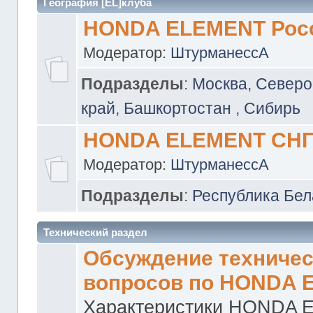
География [EL]клуба
HONDA ELEMENT Рос
Модератор:
ШтурманессА
Подразделы
:
Москва
,
Северо
край
,
Башкортостан
,
Сибирь
HONDA ELEMENT СН
Модератор:
ШтурманессА
Подразделы
:
Республика Бел
Технический раздел
Обсуждение техничес
вопросов по HONDA 
Характеристики HONDA 