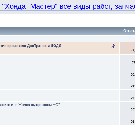
онда -Мастер" все виды работ, запчаст
Ответ
отив произвола ДепТранса и ЦОДД!
43
2
33
24
27
алашихе или Железнодорожном МО?
29
31