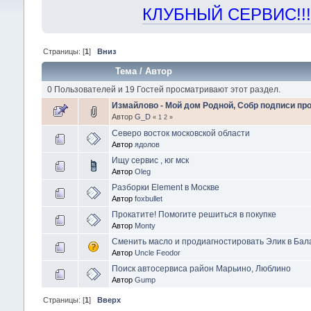
КЛУБНЫЙ СЕРВИС!!! "Х
Страницы: [
1
]
Вниз
Тема
/
Автор
0 Пользователей и 19 Гостей просматривают этот раздел.
Измайлово - Мой дом Родной, Собр подписи пр
Автор
G_D
«
1
2
»
Северо восток московской области
Автор
ядолов
Ищу сервис , юг мск
Автор
Oleg
Разборки Element в Москве
Автор
foxbullet
Прокатите! Помогите решиться в покупке
Автор
Monty
Сменить масло и продиагностировать Элик в Б
Автор
Uncle Feodor
Поиск автосервиса район Марьино, Люблино
Автор
Gump
Страницы: [
1
]
Вверх