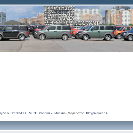
луба
»
HONDA ELEMENT Россия
»
Москва
(Модератор:
ШтурманессА
)