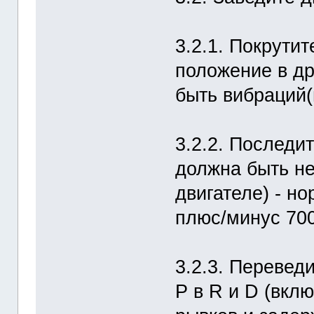
3.2.1. Покрутит
положение в др
быть вибраций(
3.2.2. Последит
должна быть н
двигателе) - н
плюс/минус 70
3.2.3. Перевед
Р в R и D (вкл