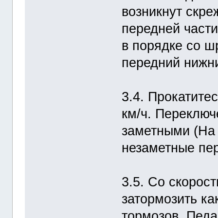
возникнут скре
передней части
в порядке со ш
передний нижний
3.4. Прокатите
км/ч. Переклю
заметными (На 
незаметные пе
3.5. Со скорос
затормозить ка
тормозов. Педа