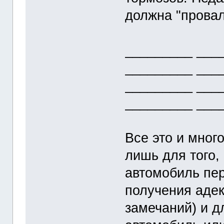
должна "провал
_________ ___
_________ ___
_________ ___
_________ ___
Все это и мног
лишь для того,
автомобиль пер
получения адек
замечаний) и д