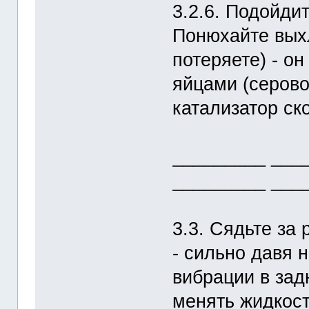
3.2.6. Подойди
Понюхайте выхл
потеряете) - о
яйцами (серово
катализатор ск
_________ ___
_________ ___
3.3. Сядьте за 
- сильно давя н
вибрации в зад
менять жидкост