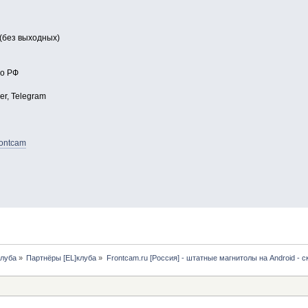
 (без выходных)
по РФ
er, Telegram
rontcam
клуба
»
Партнёры [EL]клуба
»
Frontcam.ru [Россия] - штатные магнитолы на Android - 