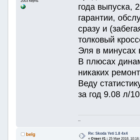
2003
Керчь
года выпуска, 
гарантии, обсл
сразу и (забег
толковый кросс
Эля в минусах 
В плюсах динам
никаких ремонт
Веду статистик
за год 9.08 л/10
--
Re: Skoda Yeti 1.8 4x4
belg
«
Ответ #1 :
25 Мая 2018, 10:16: