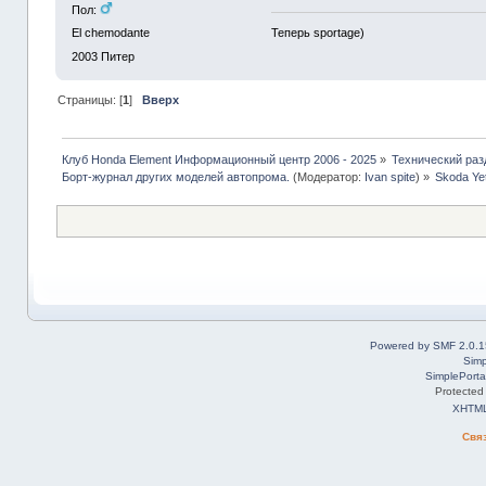
Пол:
Теперь sportage)
El chemodante
2003
Питер
Страницы: [
1
]
Вверх
Клуб Honda Element Информационный центр 2006 - 2025
»
Технический раз
Борт-журнал других моделей автопрома.
(Модератор:
Ivan spite
) »
Skoda Yet
Powered by SMF 2.0.1
Simp
SimplePorta
Protected
XHTM
Свя