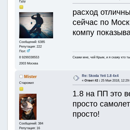
Гуру
расход отличны
сейчас по Моск
компу показывае
Сообщений: 6385
Репутация: 222
Пол:
Скажи мне, чей Крым, и я скажу кто ты.
8 9299338553
2003
Москва
Re: Skoda Yeti 1.8 4x4
Mister
«
Ответ #2 :
25 Мая 2018, 12:29:
Старожил
1.8 на ПП это в
просто самолет
просто!
Сообщений: 384
Репутация: 16