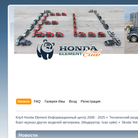
Начало
FAQ
Галерея Ивы
Вход
Регистрация
Клуб Honda Element Информационный центр 2006 - 2025
»
Технический разд
Борт-журнал других моделей автопрома.
(Модератор:
Ivan spite
) »
Skoda Yeti
Новости