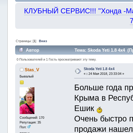
КЛУБНЫЙ СЕРВИС!!! "Хонда -Маст
Страницы: [
1
]
Вниз
Автор
Тема: Skoda Yeti 1.8 4x4 (
0 Пользователей и 1 Гость просматривают эту тему.
Skoda Yeti 1.8 4x4
Stas_V
«
:
24 Мая 2018, 23:33:04 »
Бывалый
Больше года пр
Крыма в Респуб
Ешик
Очень быстро п
Сообщений: 170
Репутация: 35
продажи нашел 
Пол: