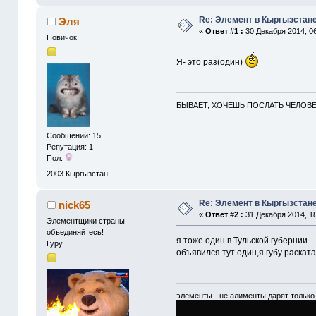
Re: Элемент в Кыргызстане
Эля
«
Ответ #1 :
30 Декабря 2014, 06
Новичок
Я- это раз(один)
БЫВАЕТ, ХОЧЕШЬ ПОСЛАТЬ ЧЕЛОВЕК
Сообщений: 15
Репутация: 1
Пол:
2003
Кыргызстан.
Re: Элемент в Кыргызстане
nick65
«
Ответ #2 :
31 Декабря 2014, 18
Элементщики страны-
объединяйтесь!
я тоже один в Тульской губернии...
Гуру
объявился тут один,я губу раскат
элементы - не алименты!дарят только 