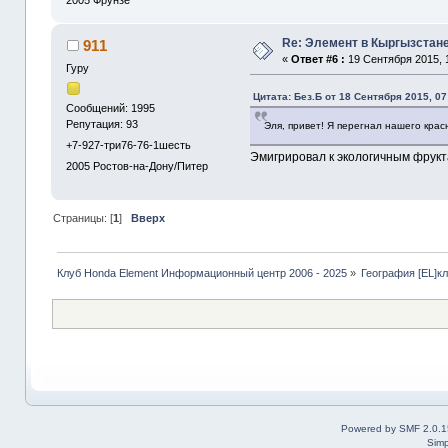
2005
Фрунзе
Re: Элемент в Кыргызстане
911
«
Ответ #6 :
19 Сентября 2015, 1
Гуру
Цитата: Без.Б от 18 Сентября 2015, 07
Сообщений: 1995
Репутация: 93
Эля, привет! Я перегнал нашего красн
+7-927-три76-76-1шесть
Эмигрировал к экологичным фрукт
2005
Ростов-на-Дону/Питер
Страницы: [
1
]
Вверх
Клуб Honda Element Информационный центр 2006 - 2025
»
География [EL]к
Powered by SMF 2.0.1
Simp