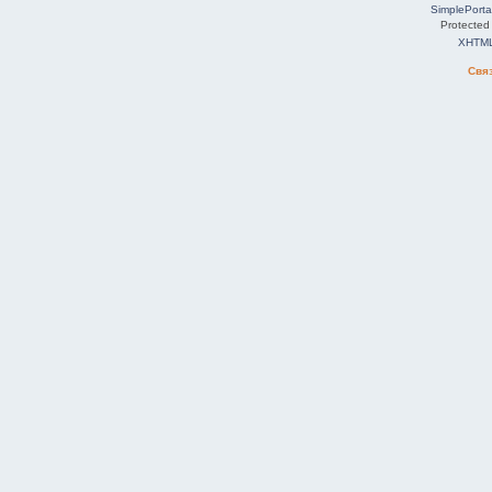
SimplePorta
Protected
XHTM
Свя