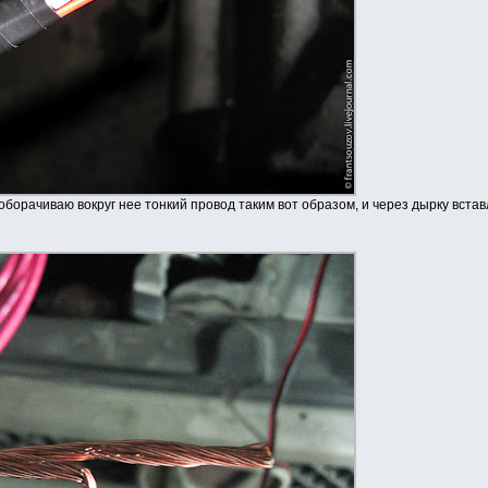
 оборачиваю вокруг нее тонкий провод таким вот образом, и через дырку встав