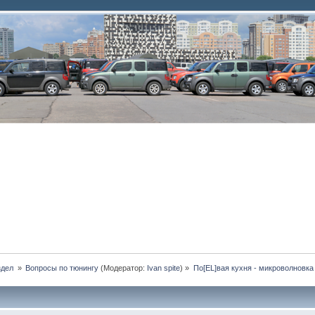
дел 
»
Вопросы по тюнингу
(Модератор:
Ivan spite
) »
По[EL]вая кухня - микроволновка