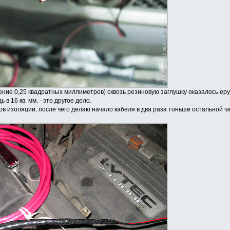
чение 0,25 квадратных миллиметров) сквозь резиновую заглушку оказалось ер
в 16 кв. мм. - это другое дело.
 изоляции, после чего делаю начало кабеля в два раза тоньше остальной ча