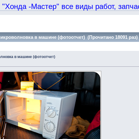
онда -Мастер" все виды работ, запчаст
микроволновка в машине (фотоотчет) (Прочитано 18091 раз)
олновка в машине (фотоотчет)