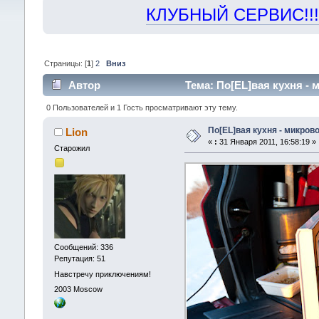
КЛУБНЫЙ СЕРВИС!!! "Х
Страницы: [
1
]
2
Вниз
Автор
Тема: По[EL]вая кухня - 
0 Пользователей и 1 Гость просматривают эту тему.
По[EL]вая кухня - микров
Lion
«
:
31 Января 2011, 16:58:19 »
Старожил
Сообщений: 336
Репутация: 51
Навстречу приключениям!
2003
Moscow