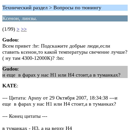
Технический раздел > Вопросы по тюнингу
Ксенон, линзы.
(1/99)
>
>>
Gudou
:
Всем привет :br: Подскажите добрые люди,если
ставить ксенон,то какой температуры свечение лучше?
( ну там 4300-12000К)? :bn:
Gudou
:
и еще в фарах у нас Н1 или Н4 стоит,а в туманках?
KATE
:
--- Цитата: Apsny от 29 Октября 2007, 18:34:38 ---и
еще в фарах у нас Н1 или Н4 стоит,а в туманках?
--- Конец цитаты ---
в туманках - H3, а на верху H4