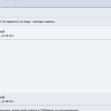
. Не нравятся эти люди - наплоди славных.
кой
 21:46:30 »
кой
 21:48:39 »
енького, ждем тебя завтра в 1000миль на награждение!