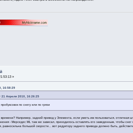
ой
1:53:13 »
, 16:58:29
21 Апреля 2010, 16:26:25
пробуксовок по снегу или по грязи
о времени? Например, задний привод у Элемента, если уметь им пользоваться, отличная шту
авнения - Мерседес ML там же зависал, приходилось оставлять его заведенным, чтобы снег 
я, равносильна большой скорости... вот редуктору заднего привода должно быть, действит