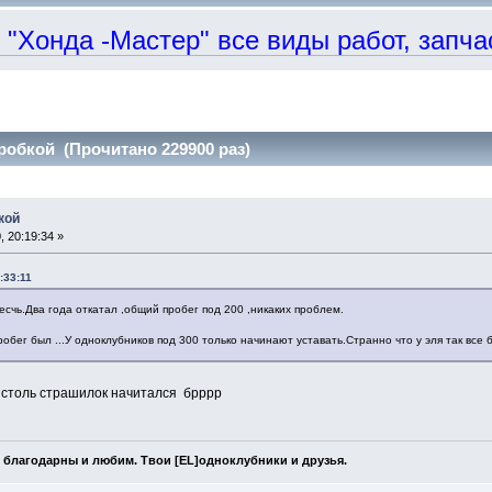
онда -Мастер" все виды работ, запчаст
робкой (Прочитано 229900 раз)
кой
 20:19:34 »
:33:11
счь.Два года откатал ,общий пробег под 200 ,никаких проблем.
обег был ...У одноклубников под 300 только начинают уставать.Странно что у эля так все 
х столь страшилок начитался брррр
 благодарны и любим. Твои [EL]одноклубники и друзья.