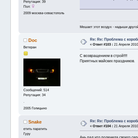
Репутация: 39
Пол:
2009
москва-севастополь
Мешает этот воздух - надыши другой
Re: Re: Проблема с короб
Doc
«
Ответ #103 :
21 Апреля 2010,
Ветеран
С возвращением в строй!!!!
Приятных майских праздников.
Сообщений: 514
Репутация: 34
.
2005
Голицыно
Re: Re: Проблема с короб
Snake
«
Ответ #104 :
21 Апреля 2010,
етить паратить
Гуру
Ань рад что полечила своего сер