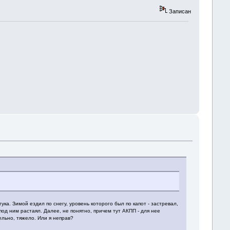
Записан
ка. Зимой ездил по снегу, уровень которого был по капот - застревал,
под ним растаял. Далее, не понятно, причем тут АКПП - для нее
ельно, тяжело. Или я неправ?