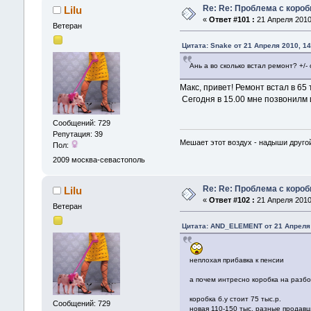
Re: Re: Проблема с короб
Lilu
«
Ответ #101 :
21 Апреля 2010,
Ветеран
Цитата: Snake от 21 Апреля 2010, 14
Ань а во сколько встал ремонт? +/-
Макс, привет! Ремонт встал в 65
Сегодня в 15.00 мне позвонилм и с
Сообщений: 729
Репутация: 39
Мешает этот воздух - надыши другой
Пол:
2009
москва-севастополь
Re: Re: Проблема с короб
Lilu
«
Ответ #102 :
21 Апреля 2010,
Ветеран
Цитата: AND_ELEMENT от 21 Апреля 
неплохая прибавка к пенсии
а почем интресно коробка на разбо
коробка б.у стоит 75 тыс.р.
Сообщений: 729
новая 110-150 тыс. разные продавц