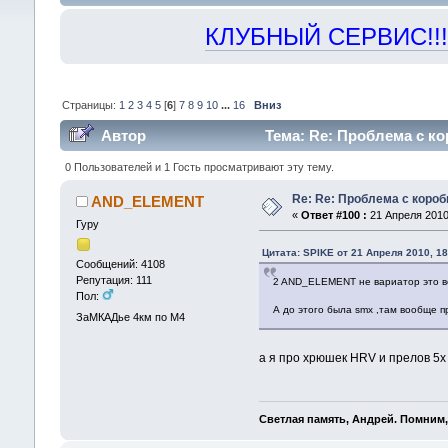
КЛУБНЫЙ СЕРВИС!!! "Х
Страницы:
1
2
3
4
5
[
6
]
7
8
9
10
...
16
Вниз
Автор
Тема: Re: Проблема с ко
0 Пользователей и 1 Гость просматривают эту тему.
Re: Re: Проблема с короб
AND_ELEMENT
«
Ответ #100 :
21 Апреля 2010,
Гуру
Цитата: SPIKE от 21 Апреля 2010, 18
Сообщений: 4108
Репутация: 111
2 AND_ELEMENT не вариатор это ве
Пол:
А до этого была smx ,там вообще пр
ЗаМКАДье 4км по М4
а я про хрюшек HRV и прелов 5
Светлая память, Андрей. Помним,