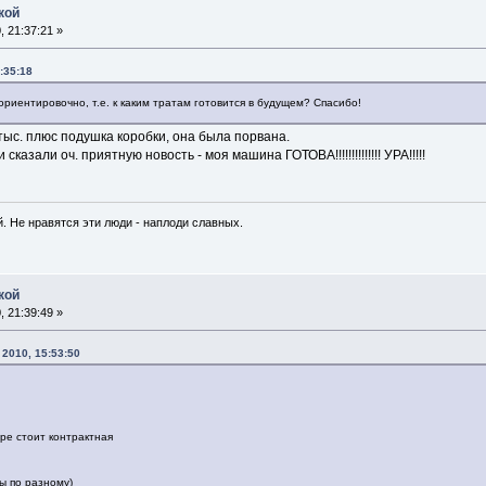
кой
 21:37:21 »
:35:18
 ориентировочно, т.е. к каким тратам готовится в будущем? Спасибо!
 тыс. плюс подушка коробки, она была порвана.
казали оч. приятную новость - моя машина ГОТОВА!!!!!!!!!!!!!! УРА!!!!!
. Не нравятся эти люди - наплоди славных.
кой
 21:39:49 »
2010, 15:53:50
ре стоит контрактная
ы по разному)