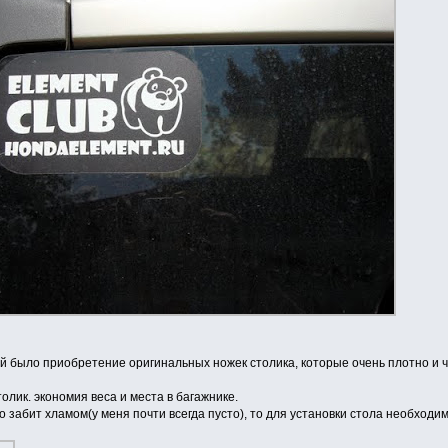
й было приобретение оригинальных ножек столика, которые очень плотно и ч
толик. экономия веса и места в багажнике.
 забит хламом(у меня почти всегда пусто), то для установки стола необходи