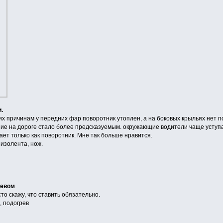
.
х причинам у передних фар поворотник утоплен, а на боковых крыльях нет п
ие на дороге стало более предсказуемым. окружающие водители чаще уступа
ает только как поворотник. Мне так больше нравится.
 изолента, нож.
ревом
сто скажу, что ставить обязательно.
, подогрев