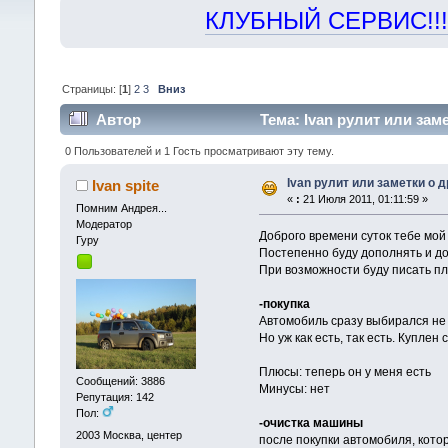
КЛУБНЫЙ СЕРВИС!!! "Х
Страницы: [
1
]
2
3
Вниз
Автор
Тема: Ivan рулит или заме
0 Пользователей и 1 Гость просматривают эту тему.
Ivan рулит или заметки о д
Ivan spite
«
:
21 Июля 2011, 01:11:59 »
Помним Андрея...
Модератор
Доброго времени суток тебе мой
Гуру
Постепенно буду дополнять и до
При возможности буду писать п
-покупка
Автомобиль сразу выбирался не 
Но уж как есть, так есть. Куплен
Плюсы: теперь он у меня есть
Сообщений: 3886
Минусы: нет
Репутация: 142
Пол:
-очистка машины
2003
Москва, центер
после покупки автомобиля, кото