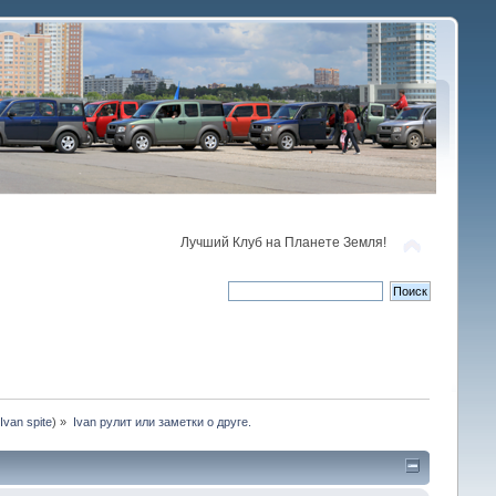
Лучший Клуб на Планете Земля!
:
Ivan spite
) »
Ivan рулит или заметки о друге.