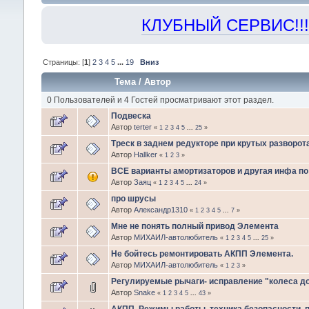
КЛУБНЫЙ СЕРВИС!!! "Х
Страницы: [
1
]
2
3
4
5
...
19
Вниз
Тема
/
Автор
0 Пользователей и 4 Гостей просматривают этот раздел.
Подвеска
Автор
terter
«
1
2
3
4
5
...
25
»
Треск в заднем редукторе при крутых разворота
Автор
Hallker
«
1
2
3
»
ВСЕ варианты амортизаторов и другая инфа п
Автор
Заяц
«
1
2
3
4
5
...
24
»
про шрусы
Автор
Александр1310
«
1
2
3
4
5
...
7
»
Мне не понять полный привод Элемента
Автор
МИХАИЛ-автолюбитель
«
1
2
3
4
5
...
25
»
Не бойтесь ремонтировать АКПП Элемента.
Автор
МИХАИЛ-автолюбитель
«
1
2
3
»
Регулируемые рычаги- исправление "колеса д
Автор
Snake
«
1
2
3
4
5
...
43
»