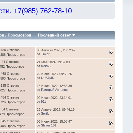
и. +7(985) 762-78-10
ов
/
Просмотров
Последний ответ
480 Ответов
03 Августа 2025, 23:52:47
от
Triker
5386 Просмотров
44 Ответов
21 Мая 2024, 19:57:03
от
nick65
452 Просмотров
468 Ответов
22 Июня 2023, 09:58:26
от
UU5JMD
0593 Просмотров
135 Ответов
13 Июля 2022, 12:53:39
от
Григорий Антонов
5027 Просмотров
484 Ответов
02 Июля 2022, 23:14:01
от
911
5726 Просмотров
54 Ответов
29 Апреля 2022, 09:46:19
от
Serjik
479 Просмотров
845 Ответов
06 Июня 2021, 15:08:47
от
Slayer 161
2408 Просмотров