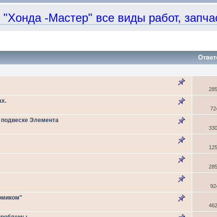
онда -Мастер" все виды работ, запчаст
Ответ
28
х.
72
о подвеске Элемента
33
12
28
92
омиком"
46