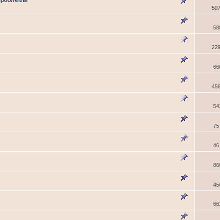
 проблемы
50
58
22
66
45
54
75
46
86
45
66