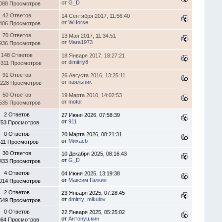
от
G_D
088 Просмотров
42 Ответов
14 Сентября 2017, 11:56:40
от
WHorse
406 Просмотров
70 Ответов
13 Мая 2017, 11:34:51
от
Mara1973
936 Просмотров
148 Ответов
18 Января 2017, 18:27:21
от
dimitriy8
4311 Просмотров
91 Ответов
26 Августа 2016, 13:25:11
от
паяльник
1228 Просмотров
50 Ответов
19 Марта 2010, 14:02:53
от
motor
535 Просмотров
2 Ответов
27 Июня 2026, 07:58:39
от
911
753 Просмотров
0 Ответов
20 Марта 2026, 08:21:31
от
Михаcb
511 Просмотров
30 Ответов
10 Декабря 2025, 08:16:43
от
G_D
433 Просмотров
4 Ответов
04 Июня 2025, 13:19:38
от
Максим Галкин
014 Просмотров
2 Ответов
23 Января 2025, 07:28:45
от
dmitriy_mikulov
649 Просмотров
0 Ответов
22 Января 2025, 05:25:02
от
Антонушкин
364 Просмотров