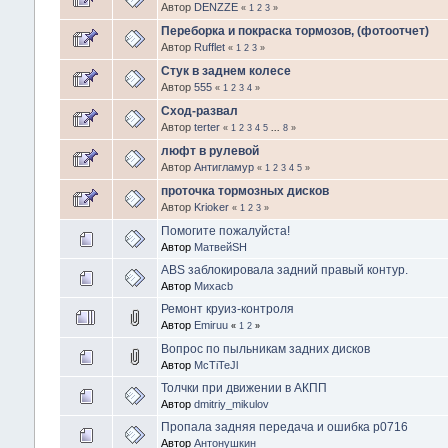
Автор
DENZZE
«
1
2
3
»
Переборка и покраска тормозов, (фотоотчет)
Автор
Rufflet
«
1
2
3
»
Стук в заднем колесе
Автор
555
«
1
2
3
4
»
Сход-развал
Автор
terter
«
1
2
3
4
5
...
8
»
люфт в рулевой
Автор
Антигламур
«
1
2
3
4
5
»
проточка тормозных дисков
Автор
Krioker
«
1
2
3
»
Помогите пожалуйста!
Автор
МатвейSH
ABS заблокировала задний правый контур.
Автор
Михаcb
Ремонт круиз-контроля
Автор
Emiruu
«
1
2
»
Вопрос по пыльникам задних дисков
Автор
McTiTeJl
Толчки при движении в АКПП
Автор
dmitriy_mikulov
Пропала задняя передача и ошибка p0716
Автор
Антонушкин