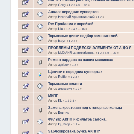
АКПП. Режимы работы, техника безопасности,
Автор
Greg
«
1
2
3
4
5
...
55
»
Аналог передних суппортов
Автор
Николай Архангельский
«
1
2
»
Re: Проблема с коробкой
Автор
Lilu
«
1
2
3
4
5
...
16
»
Тормозные диски подбор заменителей.
Автор
batyr
«
1
2
3
»
ПРОБЛЕМЫ ПОДВЕСКИ ЭЛЕМЕНТА ОТ А ДО Я
Автор
МИХАИЛ-автолюбитель
«
1
2
3
4
5
...
37
»
Ремонт кардана на наших машинках
Автор
agirbov
«
1
2
»
Щелчки в передних суппортах
Автор
Rufflet
«
1
2
3
»
Тормозные шланги
Автор
алексеич
«
1
2
»
МКПП
Автор
KL
«
1
2
3
4
»
Замена крестовин под стопорные кольца
Автор
Вовчик
Фильтр АКПП и фильтра салона.
Автор
Dj_Drop
«
1
2
»
Заблокирована ручка АКПП?