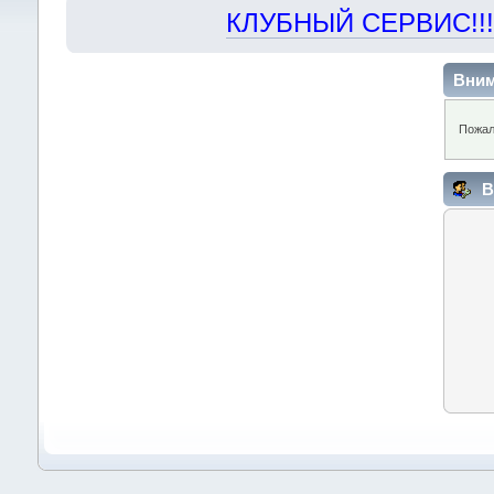
КЛУБНЫЙ СЕРВИС!!! "Х
Вним
Пожал
В