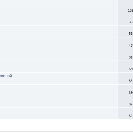
18
35
51
46
31
58
союзной
53
33
32
52