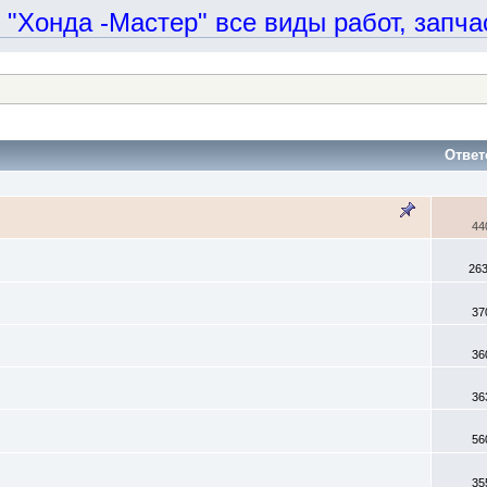
онда -Мастер" все виды работ, запчаст
Ответ
44
26
37
36
36
56
35