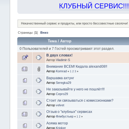
КЛУБНЫЙ СЕРВИС!!! "Х
Некачественный сервис и продукты, или просто бессовестные сволочи!
Страницы: [
1
]
Вниз
Тема
/
Автор
0 Пользователей и 7 Гостей просматривают этот раздел.
В двух словах!
Автор
Vladimir-S
Внимание ВСЕМ! Кидала alexand08!!
Автор
Komrad
«
1
2
3
»
Варшавка ахтунг
Автор
Seregka29
Не заказывайте у него не пошлёт!!!
Автор
Серго29
Стоит ли связываться с комиссионками?
Автор
velvet
Отзыв о "клубных" сервисах
Автор
Флибустьер
«
1
2
»
Аояма мотор
Автор
Krioker