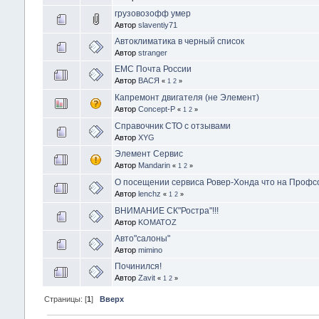
грузовозофф умер
Автор
slaventiy71
Автоклиматика в черный список
Автор
stranger
ЕМС Почта России
Автор
ВАСЯ
«
1
2
»
Капремонт двигателя (не Элемент)
Автор
Concept-P
«
1
2
»
Справочник СТО с отзывами
Автор
XYG
Элемент Сервис
Автор
Mandarin
«
1
2
»
О посещении сервиса Ровер-Хонда что на Проф
Автор
lenchz
«
1
2
»
ВНИМАНИЕ СК"Ростра"!!!
Автор
KOMATOZ
Авто"салоны"
Автор
mimino
Починился!
Автор
Zavit
«
1
2
»
Страницы: [
1
]
Вверх