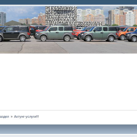
аздел 
»
Ахтунг-услуги!!!