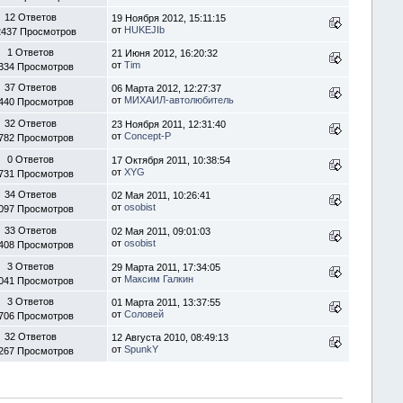
12 Ответов
19 Ноября 2012, 15:11:15
от
HUKEJIb
2437 Просмотров
1 Ответов
21 Июня 2012, 16:20:32
от
Tim
334 Просмотров
37 Ответов
06 Марта 2012, 12:27:37
от
МИХАИЛ-автолюбитель
440 Просмотров
32 Ответов
23 Ноября 2011, 12:31:40
от
Concept-P
782 Просмотров
0 Ответов
17 Октября 2011, 10:38:54
от
XYG
731 Просмотров
34 Ответов
02 Мая 2011, 10:26:41
от
osobist
097 Просмотров
33 Ответов
02 Мая 2011, 09:01:03
от
osobist
408 Просмотров
3 Ответов
29 Марта 2011, 17:34:05
от
Максим Галкин
041 Просмотров
3 Ответов
01 Марта 2011, 13:37:55
от
Соловей
706 Просмотров
32 Ответов
12 Августа 2010, 08:49:13
от
SpunkY
267 Просмотров