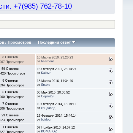
и. +7(985) 762-78-10
ов
/
Просмотров
Последний ответ
8 Ответов
16 Марта 2010, 23:26:23
от
beerbear
067 Просмотров
59 Ответов
16 Октября 2021, 23:14:27
от
Kaldыr
3420 Просмотров
8 Ответов
18 Марта 2016, 14:34:40
от
Snake
094 Просмотров
6 Ответов
08 Мая 2015, 20:03:52
от
Серго29
060 Просмотров
7 Ответов
10 Октября 2014, 13:19:11
от
хондавод
306 Просмотров
29 Ответов
18 Февраля 2014, 15:44:14
от
buldog
023 Просмотров
1 Ответов
07 Ноября 2013, 14:57:12
от
KOMATOZ
527 Просмотров