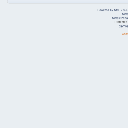
Powered by SMF 2.0.1
Simp
SimplePorta
Protected
XHTM
Свя