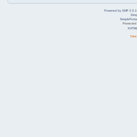
Powered by SMF 2.0.1
Simp
SimplePorta
Protected
XHTM
Свя