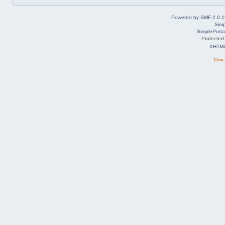
Powered by SMF 2.0.1
Simp
SimplePorta
Protected
XHTM
Свя