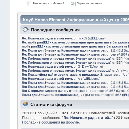
Нет новых сообщений
Перенаправление
Клуб Honda Element Информационный центр 2006
Последние сообщения
Re: Новичкам рады в этой теме.
от
nick65
(
w[EL]come
)
Re: molle pan[EL] - система организации пространства в багажник
molle pan[EL] - система организации пространства в багажнике
от
Re: Полы для Элемента. Крепление задних рычагов.
от
911
(
[EL] Ба
Re: Полы для Элемента. Крепление задних рычагов.
от
сергей1967
Re: Информация о продаваемых Элементах (в помощь)
от
ВВП
(
Ку
Re: Информация о продаваемых Элементах (в помощь)
от
ВВП
(
Ку
Re: Новичкам рады в этой теме.
от
G_D
(
w[EL]come
)
Re: Информация о продаваемых Элементах (в помощь)
от
Art
(
Куп
Re: Пожалуйста дайте свои отзывы о продавцах Элементов
от
Art
(
Re: Новичкам рады в этой теме.
от
Art
(
w[EL]come
)
Re: Полы для Элемента. Крепление задних рычагов.
от
911
(
[EL] Ба
Re: Полы для Элемента. Крепление задних рычагов.
от
911
(
[EL] Ба
Re: Оторвало заднюю цапфу от лонжеронов
от
сергей1967
(
Кузов, 
Полы для Элемента. Крепление задних рычагов.
от
сергей1967
(
[EL
Статистика форума
282083 Сообщений в 11823 Тем от 6138 Пользователей. После
Последнее сообщение:
"
Re: Новичкам рады в этой...
"
( 23 Июля
Последние сообщения на форуме.