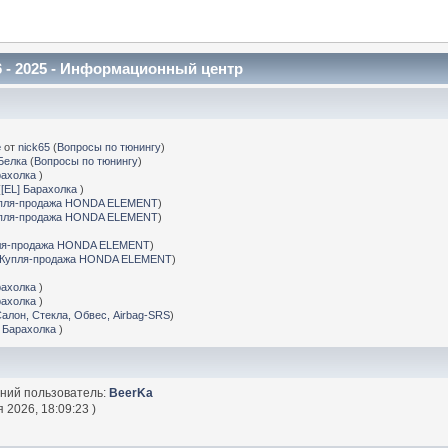
 - 2025 - Информационный центр
е
от
nick65
(
Вопросы по тюнингу
)
Белка
(
Вопросы по тюнингу
)
рахолка
)
(
[EL] Барахолка
)
пля-продажа HONDA ELEMENT
)
пля-продажа HONDA ELEMENT
)
ля-продажа HONDA ELEMENT
)
Купля-продажа HONDA ELEMENT
)
рахолка
)
рахолка
)
Салон, Стекла, Обвес, Airbag-SRS
)
] Барахолка
)
дний пользователь:
BeerKa
 2026, 18:09:23 )