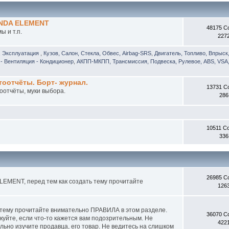
ONDA ELEMENT
48175 С
 и т.п.
227
, Эксплуатация
,
Кузов, Салон, Стекла, Обвес, Airbag-SRS
,
Двигатель, Топливо, Впрыск
- Вентиляция - Кондиционер
,
АКПП-МКПП, Трансмиссия, Подвеска, Рулевое, ABS, VSA,
отчёты. Борт- журнал.
13731 С
оотчёты, муки выбора.
286
10511 С
336
26985 С
EMENT, перед тем как создать тему прочитайте
126
 тему прочитайте внимательно ПРАВИЛА в этом разделе.
36070 С
куйте, если что-то кажется вам подозрительным. Не
422
ьно изучите продавца, его товар. Не ведитесь на слишком