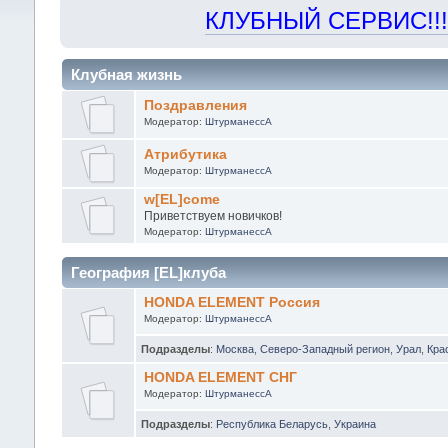
КЛУБНЫЙ СЕРВИС!!! "Х
Клубная жизнь
Поздравления
Модератор:
ШтурманессА
Атрибутика
Модератор:
ШтурманессА
w[EL]come
Приветствуем новичков!
Модератор:
ШтурманессА
География [EL]клуба
HONDA ELEMENT Россия
Модератор:
ШтурманессА
Подразделы
:
Москва
,
Северо-Западный регион
,
Урал
,
Кра
HONDA ELEMENT СНГ
Модератор:
ШтурманессА
Подразделы
:
Республика Беларусь
,
Украина