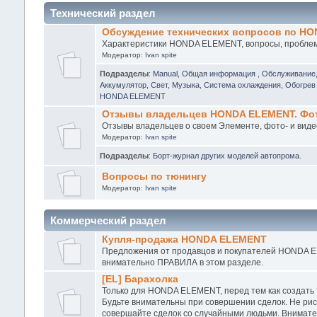
Технический раздел
Обсуждение технических вопросов по H
Характеристики HONDA ELEMENT, вопросы, проблемы
Модератор:
Ivan spite
Подразделы
:
Manual, Общая информация
,
Обслуживание
Аккумулятор, Свет, Музыка
,
Система охлаждения, Обогрев 
HONDA ELEMENT
Отзывы владельцев HONDA ELEMENT. Фото
Отзывы владельцев о своем Элементе, фото- и виде
Модератор:
Ivan spite
Подразделы
:
Борт-журнал других моделей автопрома.
Вопросы по тюнингу
Модератор:
Ivan spite
Коммерческий раздел
Купля-продажа HONDA ELEMENT
Предложения от продавцов и покупателей HONDA EL
внимательно ПРАВИЛА в этом разделе.
[EL] Барахолка
Только для HONDA ELEMENT, перед тем как создать
Будьте внимательны при совершении сделок. Не рис
совершайте сделок со случайными людьми. Внимател