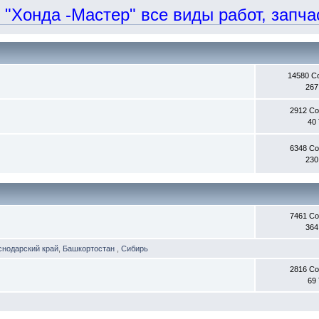
онда -Мастер" все виды работ, запчаст
14580 С
267
2912 С
40
6348 С
230
7461 С
364
снодарский край
,
Башкортостан
,
Сибирь
2816 С
69