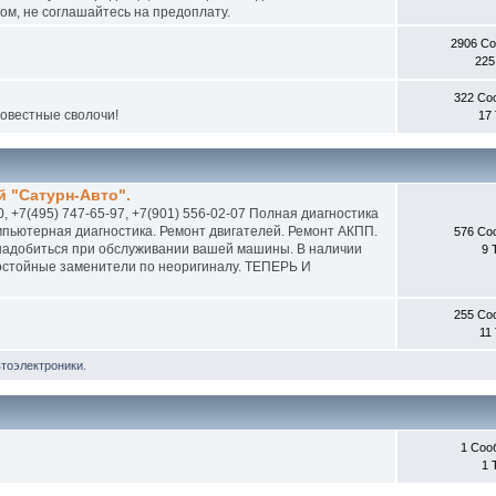
м, не соглашайтесь на предоплату.
2906 С
225
322 Со
совестные сволочи!
17
 "Сатурн-Авто".
0, +7(495) 747-65-97, +7(901) 556-02-07 Полная диагностика
пьютерная диагностика. Ремонт двигателей. Ремонт АКПП.
576 Со
онадобиться при обслуживании вашей машины. В наличии
9 
 достойные заменители по неоригиналу. ТЕПЕРЬ И
255 Со
11
втоэлектроники.
1 Соо
1 