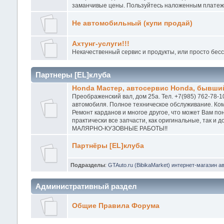
заманчивые цены. Пользуйтесь наложенным платежо
Не автомобильный (купи продай)
Ахтунг-услуги!!!
Некачественный сервис и продукты, или просто бес
Партнеры [EL]клуба
Honda Мастер, автосервис Honda, бывший
Преображенский вал, дом 25а. Тел. +7(985) 762-78-1
автомобиля. Полное техническое обслуживание. Ком
Ремонт карданов и многое другое, что может Вам п
практически все запчасти, как оригинальные, так и
МАЛЯРНО-КУЗОВНЫЕ РАБОТЫ!!
Партнёры [EL]клуба
Подразделы
:
GTAuto.ru (BibikaMarket) интернет-магазин а
Административный раздел
Общие Правила Форума