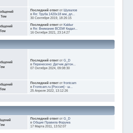
Последний ответ
от
Шувалов
ообщений
в
Re: Труба 1420х18 мм, дл...
 Тем
30 Сентября 2019, 18:26:15
Последний ответ
от
Kaldыr
общений
в
Re: Внимание ВСЕМ! Кидал...
 Тем
16 Октября 2021, 23:14:27
Последний ответ
от
G_D
общений
в
Перенесено: Датчик детон...
Тем
07 Октября 2024, 09:08:30
Последний ответ
от
frontcam
общений
в
Frontcam.ru [Россия] - ш...
 Тем
25 Апреля 2022, 13:12:26
Последний ответ
от
G_D
бщений
в
Общие Правила Форума
Тем
17 Марта 2011, 13:52:07