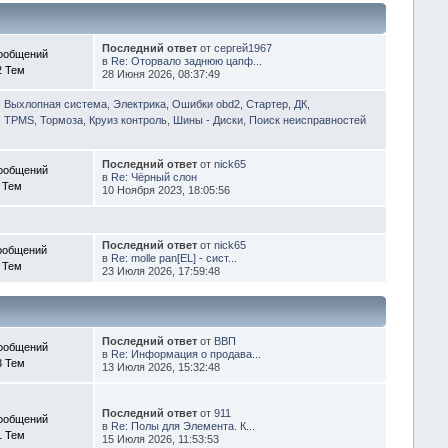
Последний ответ
от
сергей1967
ообщений
в
Re: Оторвало заднюю цапф...
2 Тем
28 Июня 2026, 08:37:49
, Выхлопная система
,
Электрика, Ошибки obd2, Стартер, ДК,
 TPMS, Тормоза, Круиз контроль
,
Шины - Диски
,
Поиск неисправностей
Последний ответ
от
nick65
ообщений
в
Re: Чёрный слон
 Тем
10 Ноября 2023, 18:05:56
Последний ответ
от
nick65
ообщений
в
Re: molle pan[EL] - сист...
 Тем
23 Июля 2026, 17:59:48
Последний ответ
от
ВВП
ообщений
в
Re: Информация о продава...
3 Тем
13 Июля 2026, 15:32:48
Последний ответ
от
911
ообщений
в
Re: Полы для Элемента. К...
1 Тем
15 Июля 2026, 11:53:53