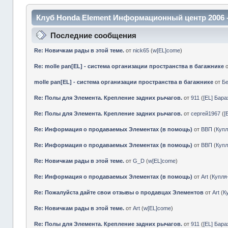
Клуб Honda Element Информационный центр 2006 
Последние сообщения
Re: Новичкам рады в этой теме.
от
nick65
(
w[EL]come
)
Re: molle pan[EL] - система организации пространства в багажнике
molle pan[EL] - система организации пространства в багажнике
от
Б
Re: Полы для Элемента. Крепление задних рычагов.
от
911
(
[EL] Бар
Re: Полы для Элемента. Крепление задних рычагов.
от
сергей1967
(
[
Re: Информация о продаваемых Элементах (в помощь)
от
ВВП
(
Куп
Re: Информация о продаваемых Элементах (в помощь)
от
ВВП
(
Куп
Re: Новичкам рады в этой теме.
от
G_D
(
w[EL]come
)
Re: Информация о продаваемых Элементах (в помощь)
от
Art
(
Купл
Re: Пожалуйста дайте свои отзывы о продавцах Элементов
от
Art
(
К
Re: Новичкам рады в этой теме.
от
Art
(
w[EL]come
)
Re: Полы для Элемента. Крепление задних рычагов.
от
911
(
[EL] Бар