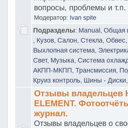
вопросы, проблемы и т.п.
Модератор:
Ivan spite
Подразделы
:
Manual, Общая
,
Кузов, Салон, Стекла, Обвес,
Выхлопная система
,
Электрика
Свет, Музыка
,
Система охлажд
АКПП-МКПП, Трансмиссия, Под
Круиз контроль
,
Шины - Диски
Отзывы владельцев
ELEMENT. Фотоотчёты
журнал.
Отзывы владельцев о св