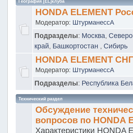
География [EL]клуба
HONDA ELEMENT Рос
Модератор:
ШтурманессА
Подразделы
:
Москва
,
Северо
край
,
Башкортостан
,
Сибирь
HONDA ELEMENT СН
Модератор:
ШтурманессА
Подразделы
:
Республика Бел
Технический раздел
Обсуждение техничес
вопросов по HONDA 
Характеристики HONDA 