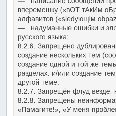
― написание сообщений про
вперемешку («вОТ тАкИм оБр
алфавитов («slеdующiм оbраz
― надуманные ошибки и зло
русского языка;
8.2.6. Запрещено дублирован
создание нескольких тем (со
создание одной и той же тем
разделах, и/или создание те
другой теме.
8.2.7. Запрещён флуд везде,
8.2.8. Запрещены неинформа
«Памагите!», «У меня проблем