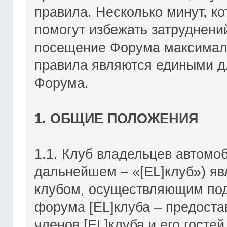
правила. Несколько минут, ко
помогут избежать затруднени
посещение Форума максимал
правила являются едиными дл
Форума.
1. ОБЩИЕ ПОЛОЖЕНИЯ
1.1. Клуб владельцев автомоб
дальнейшем – «[EL]клуб») я
клубом, осуществляющим подд
форума [EL]клуба – предост
членов [EL]клуба и его госте