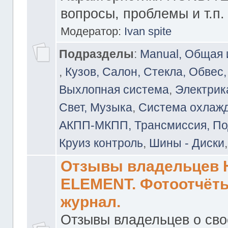
вопросы, проблемы и т.п.
Модератор:
Ivan spite
Подразделы
:
Manual, Общая
,
Кузов, Салон, Стекла, Обвес,
Выхлопная система
,
Электрика
Свет, Музыка
,
Система охлажд
АКПП-МКПП, Трансмиссия, Под
Круиз контроль
,
Шины - Диски
Отзывы владельцев
ELEMENT. Фотоотчёты
журнал.
Отзывы владельцев о св