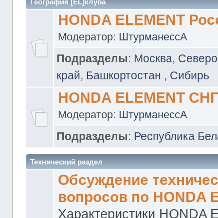
География [EL]клуба
HONDA ELEMENT Рос
Модератор:
ШтурманессА
Подразделы
:
Москва
,
Северо
край
,
Башкортостан
,
Сибирь
HONDA ELEMENT СН
Модератор:
ШтурманессА
Подразделы
:
Республика Бел
Технический раздел
Обсуждение техничес
вопросов по HONDA 
Характеристики HONDA 