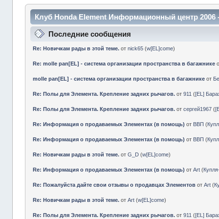
Клуб Honda Element Информационный центр 2006 
Последние сообщения
Re: Новичкам рады в этой теме.
от
nick65
(
w[EL]come
)
Re: molle pan[EL] - система организации пространства в багажнике
molle pan[EL] - система организации пространства в багажнике
от
Б
Re: Полы для Элемента. Крепление задних рычагов.
от
911
(
[EL] Бар
Re: Полы для Элемента. Крепление задних рычагов.
от
сергей1967
(
[
Re: Информация о продаваемых Элементах (в помощь)
от
ВВП
(
Куп
Re: Информация о продаваемых Элементах (в помощь)
от
ВВП
(
Куп
Re: Новичкам рады в этой теме.
от
G_D
(
w[EL]come
)
Re: Информация о продаваемых Элементах (в помощь)
от
Art
(
Купл
Re: Пожалуйста дайте свои отзывы о продавцах Элементов
от
Art
(
К
Re: Новичкам рады в этой теме.
от
Art
(
w[EL]come
)
Re: Полы для Элемента. Крепление задних рычагов.
от
911
(
[EL] Бар