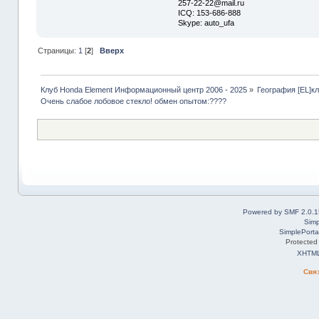
257-22-22@mail.ru
ICQ: 153-686-888
Skype: auto_ufa
Страницы:
1
[
2
]
Вверх
Клуб Honda Element Информационный центр 2006 - 2025
»
География [EL]к
Очень слабое лобовое стекло! обмен опытом:????
Powered by SMF 2.0.1
Simp
SimplePorta
Protected
XHTM
Свя