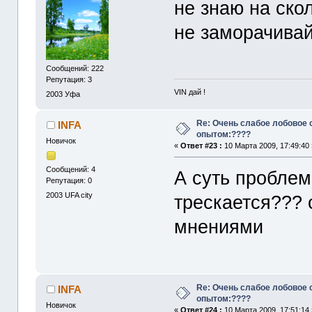
не знаю на ско
не заморачивай
Сообщений: 222
Репутация: 3
VIN дай !
2003
Уфа
Re: Очень слабое лобовое 
INFA
опытом:????
Новичок
«
Ответ #23 :
10 Марта 2009, 17:49:40 
Сообщений: 4
А суть проблем
Репутация: 0
2003
UFA city
трескается??? 
мнениями
Re: Очень слабое лобовое 
INFA
опытом:????
Новичок
«
Ответ #24 :
10 Марта 2009, 17:51:14 