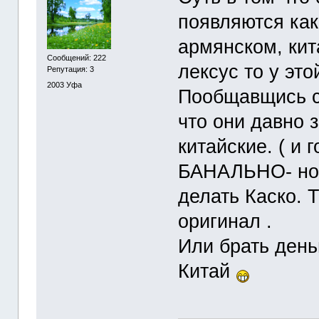
появляются как
армянском, кит
Сообщений: 222
лексус то у эт
Репутация: 3
2003
Уфа
Пообщавщись с
что они давно 
китайские. ( и 
БАНАЛЬНО- но е
делать Каско. 
оригинал .
Или брать день
Китай