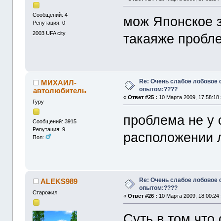
Сообщений: 4
мож Японское з
Репутация: 0
2003
UFA city
такаяже пробл
Re: Очень слабое лобовое 
МИХАИЛ-
опытом:????
автолюбитель
«
Ответ #25 :
10 Марта 2009, 17:58:18 
Гуру
проблема не у 
Сообщений: 3915
Репутация: 9
расположении 
Пол:
Re: Очень слабое лобовое 
ALEKS989
опытом:????
Старожил
«
Ответ #26 :
10 Марта 2009, 18:00:24 
Суть в том что