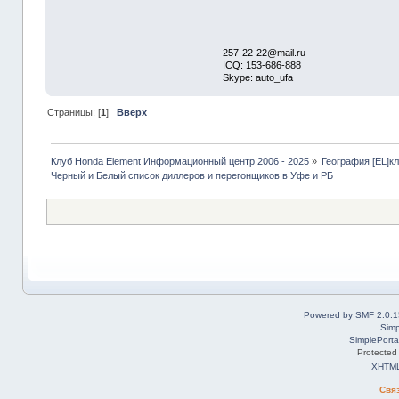
257-22-22@mail.ru
ICQ: 153-686-888
Skype: auto_ufa
Страницы: [
1
]
Вверх
Клуб Honda Element Информационный центр 2006 - 2025
»
География [EL]к
Черный и Белый список диллеров и перегонщиков в Уфе и РБ
Powered by SMF 2.0.1
Simp
SimplePorta
Protected
XHTM
Свя