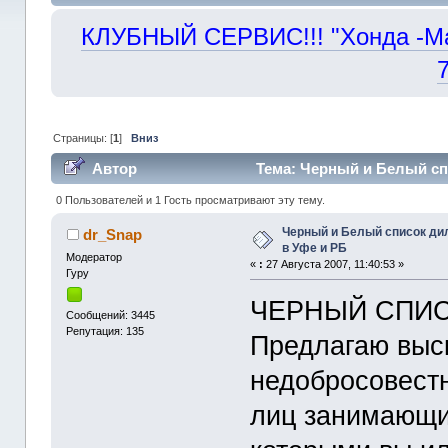
КЛУБНЫЙ СЕРВИС!!! "Хонда -Маст
Страницы: [
1
]
Вниз
Автор
Тема: Черный и Белый сп
раз)
0 Пользователей и 1 Гость просматривают эту тему.
Черный и Белый список ди
dr_Snap
в Уфе и РБ
Модератор
«
:
27 Августа 2007, 11:40:53 »
Гуру
ЧЕРНЫЙ СПИСО
Сообщений: 3445
Репутация: 135
Предлагаю выс
недобросовест
лиц занимающи