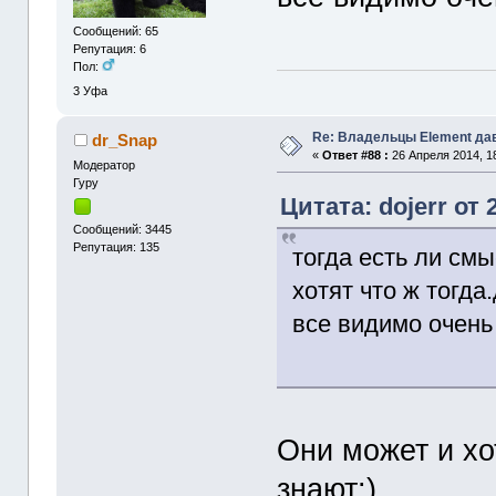
Сообщений: 65
Репутация: 6
Пол:
3
Уфа
Re: Владельцы Element да
dr_Snap
«
Ответ #88 :
26 Апреля 2014, 18
Модератор
Гуру
Цитата: dojerr от 
Сообщений: 3445
Репутация: 135
тогда есть ли см
хотят что ж тогда
все видимо очень 
Они может и хо
знают:)