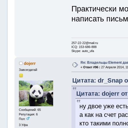
Практически мо
написать письм
257-22-22@mail.ru
ICQ: 153-686-888
Skype: auto_ufa
Re: Владельцы Element да
dojerr
«
Ответ #96 :
27 Апреля 2014, 11
Завсегдатай
Цитата: dr_Snap о
Цитата: dojerr о
ну двое уже есть
Сообщений: 65
а как на счет р
Репутация: 6
Пол:
кто такими пол
3
Уфа