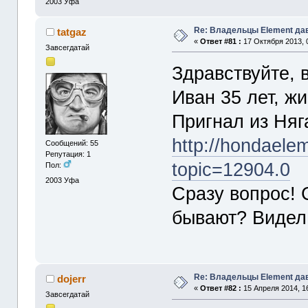
2003
Уфа
Re: Владельцы Element да
tatgaz
«
Ответ #81 :
17 Октября 2013, 
Завсегдатай
Здравствуйте, 
Иван 35 лет, ж
Пригнал из Няг
http://hondaele
Сообщений: 55
Репутация: 1
topic=12904.0
Пол:
2003
Уфа
Сразу вопрос! 
бывают? Видел
Re: Владельцы Element да
dojerr
«
Ответ #82 :
15 Апреля 2014, 16
Завсегдатай