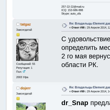
257-22-22@mail.ru
ICQ: 153-686-888
Skype: auto_ufa
Re: Владельцы Element да
tatgaz
«
Ответ #98 :
29 Апреля 2014, 12
Завсегдатай
C удовольствием
определить мес
2 го мая верну
области РК.
Сообщений: 55
Репутация: 1
Пол:
2003
Уфа
Re: Владельцы Element да
dojerr
«
Ответ #99 :
29 Апреля 2014, 14
Завсегдатай
dr_Snap
предл