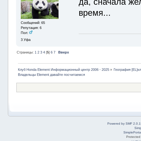
да, сначала же
время...
Сообщений: 65
Репутация: 6
Пол:
3
Уфа
Страницы:
1
2
3
4
[
5
]
6
7
Вверх
Клуб Honda Element Информационный центр 2006 - 2025
»
География [EL]к
Владельцы Element давайте посчитаемся
Powered by SMF 2.0.1
Simp
SimplePorta
Protected