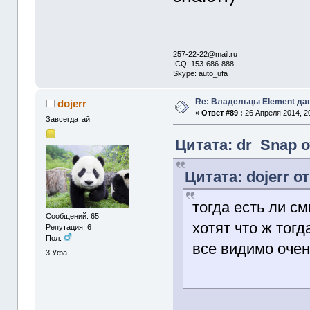
257-22-22@mail.ru
ICQ: 153-686-888
Skype: auto_ufa
Re: Владельцы Element да
dojerr
«
Ответ #89 :
26 Апреля 2014, 20
Завсегдатай
Цитата: dr_Snap о
Цитата: dojerr о
тогда есть ли с
Сообщений: 65
хотят что ж тогд
Репутация: 6
Пол:
все видимо очен
3
Уфа