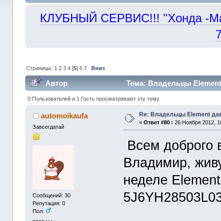
КЛУБНЫЙ СЕРВИС!!! "Хонда -Маст
Страницы:
1
2
3
4
[
5
]
6
7
Вниз
Автор
Тема: Владельцы Element 
0 Пользователей и 1 Гость просматривают эту тему.
Re: Владельцы Element да
automoikaufa
«
Ответ #80 :
26 Ноября 2012, 1
Завсегдатай
Всем доброго в
Владимир, жив
неделе Element 
5J6YH28503L0
Сообщений: 30
Репутация: 0
Пол: