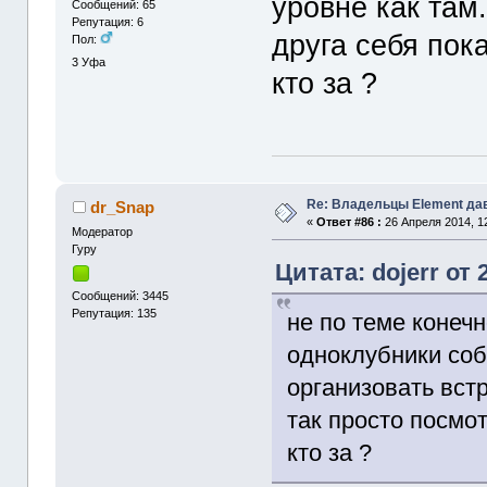
уровне как там
Сообщений: 65
Репутация: 6
друга себя пока
Пол:
3
Уфа
кто за ?
Re: Владельцы Element да
dr_Snap
«
Ответ #86 :
26 Апреля 2014, 12
Модератор
Гуру
Цитата: dojerr от 
Сообщений: 3445
Репутация: 135
не по теме конеч
одноклубники соб
организовать встр
так просто посмот
кто за ?