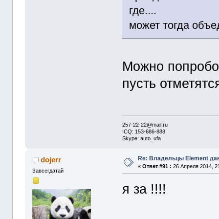
где....
может тогда объе
Можно попробов
пусть отметятс
257-22-22@mail.ru
ICQ: 153-686-888
Skype: auto_ufa
Re: Владельцы Element да
dojerr
«
Ответ #91 :
26 Апреля 2014, 21
Завсегдатай
я за !!!!