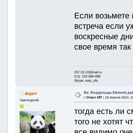
Если возьмете 
встреча если уж
воскресные дни
свое время так
257-22-22@mail.ru
ICQ: 153-686-888
Skype: auto_ufa
Re: Владельцы Element да
dojerr
«
Ответ #87 :
26 Апреля 2014, 18
Завсегдатай
тогда есть ли 
того не хотят ч
все видимо оче