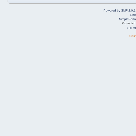
Powered by SMF 2.0.1
Simp
SimplePorta
Protected
XHTM
Свя