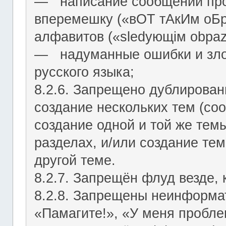
― написание сообщений про
вперемешку («вОТ тАкИм оБр
алфавитов («slеdующiм оbраz
― надуманные ошибки и зло
русского языка;
8.2.6. Запрещено дублирован
создание нескольких тем (со
создание одной и той же тем
разделах, и/или создание те
другой теме.
8.2.7. Запрещён флуд везде,
8.2.8. Запрещены неинформа
«Памагите!», «У меня проблем