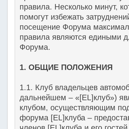
правила. Несколько минут, ко
помогут избежать затруднени
посещение Форума максимал
правила являются едиными дл
Форума.
1. ОБЩИЕ ПОЛОЖЕНИЯ
1.1. Клуб владельцев автомоб
дальнейшем – «[EL]клуб») я
клубом, осуществляющим подд
форума [EL]клуба – предост
членов [EL]клуба и его госте