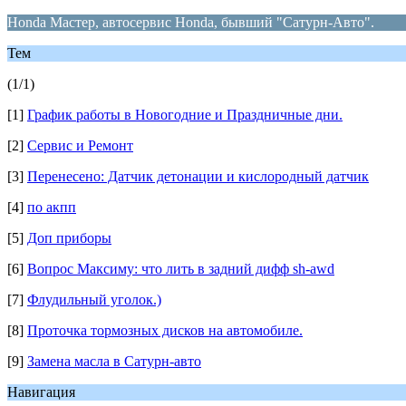
Honda Мастер, автосервис Honda, бывший "Сатурн-Авто".
Тем
(1/1)
[1]
График работы в Новогодние и Праздничные дни.
[2]
Сервис и Ремонт
[3]
Перенесено: Датчик детонации и кислородный датчик
[4]
по акпп
[5]
Доп приборы
[6]
Вопрос Максиму: что лить в задний дифф sh-awd
[7]
Флудильный уголок.)
[8]
Проточка тормозных дисков на автомобиле.
[9]
Замена масла в Сатурн-авто
Навигация