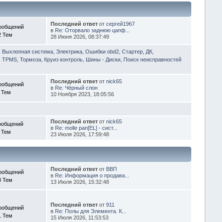
Последний ответ
от
сергей1967
ообщений
в
Re: Оторвало заднюю цапф...
2 Тем
28 Июня 2026, 08:37:49
, Выхлопная система
,
Электрика, Ошибки obd2, Стартер, ДК,
 TPMS, Тормоза, Круиз контроль
,
Шины - Диски
,
Поиск неисправностей
Последний ответ
от
nick65
ообщений
в
Re: Чёрный слон
 Тем
10 Ноября 2023, 18:05:56
Последний ответ
от
nick65
ообщений
в
Re: molle pan[EL] - сист...
 Тем
23 Июля 2026, 17:59:48
Последний ответ
от
ВВП
ообщений
в
Re: Информация о продава...
3 Тем
13 Июля 2026, 15:32:48
Последний ответ
от
911
ообщений
в
Re: Полы для Элемента. К...
1 Тем
15 Июля 2026, 11:53:53