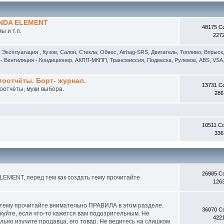
ONDA ELEMENT
48175 С
 и т.п.
227
, Эксплуатация
,
Кузов, Салон, Стекла, Обвес, Airbag-SRS
,
Двигатель, Топливо, Впрыск
- Вентиляция - Кондиционер
,
АКПП-МКПП, Трансмиссия, Подвеска, Рулевое, ABS, VSA,
отчёты. Борт- журнал.
13731 С
оотчёты, муки выбора.
286
10511 С
336
26985 С
EMENT, перед тем как создать тему прочитайте
126
 тему прочитайте внимательно ПРАВИЛА в этом разделе.
36070 С
куйте, если что-то кажется вам подозрительным. Не
422
ьно изучите продавца, его товар. Не ведитесь на слишком