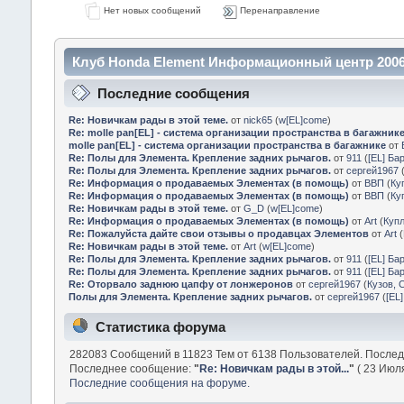
Нет новых сообщений
Перенаправление
Клуб Honda Element Информационный центр 2006
Последние сообщения
Re: Новичкам рады в этой теме.
от
nick65
(
w[EL]come
)
Re: molle pan[EL] - система организации пространства в багажник
molle pan[EL] - система организации пространства в багажнике
от
Re: Полы для Элемента. Крепление задних рычагов.
от
911
(
[EL] Ба
Re: Полы для Элемента. Крепление задних рычагов.
от
сергей1967
Re: Информация о продаваемых Элементах (в помощь)
от
ВВП
(
Ку
Re: Информация о продаваемых Элементах (в помощь)
от
ВВП
(
Ку
Re: Новичкам рады в этой теме.
от
G_D
(
w[EL]come
)
Re: Информация о продаваемых Элементах (в помощь)
от
Art
(
Куп
Re: Пожалуйста дайте свои отзывы о продавцах Элементов
от
Art
(
Re: Новичкам рады в этой теме.
от
Art
(
w[EL]come
)
Re: Полы для Элемента. Крепление задних рычагов.
от
911
(
[EL] Ба
Re: Полы для Элемента. Крепление задних рычагов.
от
911
(
[EL] Ба
Re: Оторвало заднюю цапфу от лонжеронов
от
сергей1967
(
Кузов, 
Полы для Элемента. Крепление задних рычагов.
от
сергей1967
(
[EL
Статистика форума
282083 Сообщений в 11823 Тем от 6138 Пользователей. После
Последнее сообщение:
"
Re: Новичкам рады в этой...
"
( 23 Июля
Последние сообщения на форуме.