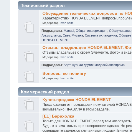
Технический раздел
Обсуждение технических вопросов по H
Характеристики HONDA ELEMENT, вопросы, проблемы
Модератор:
Ivan spite
Подразделы
:
Manual, Общая информация
,
Обслуживание
Аккумулятор, Свет, Музыка
,
Система охлаждения, Обогрев 
HONDA ELEMENT
Отзывы владельцев HONDA ELEMENT. Фото
Отзывы владельцев о своем Элементе, фото- и виде
Модератор:
Ivan spite
Подразделы
:
Борт-журнал других моделей автопрома.
Вопросы по тюнингу
Модератор:
Ivan spite
Коммерческий раздел
Купля-продажа HONDA ELEMENT
Предложения от продавцов и покупателей HONDA EL
внимательно ПРАВИЛА в этом разделе.
[EL] Барахолка
Только для HONDA ELEMENT, перед тем как создать
Будьте внимательны при совершении сделок. Не рис
совершайте сделок со случайными людьми. Внимател