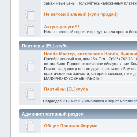
заманчивые цены. Пользуйтесь наложенным платежо
Не автомобильный (купи продай)
Ахтунг-услуги!!!
Некачественный сервис и продукты, или просто бес
Партнеры [EL]клуба
Honda Мастер, автосервис Honda, бывший
Преображенский вал, дом 25а. Тел. +7(985) 762-78-1
автомобиля. Полное техническое обслуживание. Ком
Ремонт карданов и многое другое, что может Вам п
практически все запчасти, как оригинальные, так и
МАЛЯРНО-КУЗОВНЫЕ РАБОТЫ!!
Партнёры [EL]клуба
Подразделы
:
GTAuto.ru (BibikaMarket) интернет-магазин а
Административный раздел
Общие Правила Форума