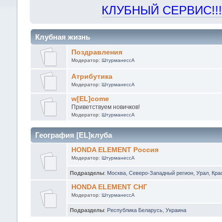
КЛУБНЫЙ СЕРВИС!!! "Х
Клубная жизнь
Поздравления
Модератор:
ШтурманессА
Атрибутика
Модератор:
ШтурманессА
w[EL]come
Приветствуем новичков!
Модератор:
ШтурманессА
География [EL]клуба
HONDA ELEMENT Россия
Модератор:
ШтурманессА
Подразделы
:
Москва
,
Северо-Западный регион
,
Урал
,
Кра
HONDA ELEMENT СНГ
Модератор:
ШтурманессА
Подразделы
:
Республика Беларусь
,
Украина