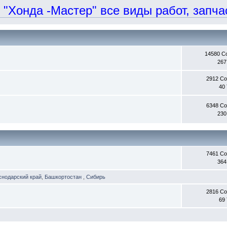
онда -Мастер" все виды работ, запчаст
14580 С
267
2912 С
40
6348 С
230
7461 С
364
снодарский край
,
Башкортостан
,
Сибирь
2816 С
69