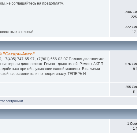
м, не соглашайтесь на предоплату.
2906 С
225
322 Со
совестные сволочи!
17
 "Сатурн-Авто".
0, +7(495) 747-65-97, +7(901) 556-02-07 Полная диагностика
пьютерная диагностика. Ремонт двигателей. Ремонт АКПП.
576 Со
онадобиться при обслуживании вашей машины. В наличии
9 
 достойные заменители по неоригиналу. ТЕПЕРЬ И
255 Со
11
втоэлектроники.
1 Соо
1 