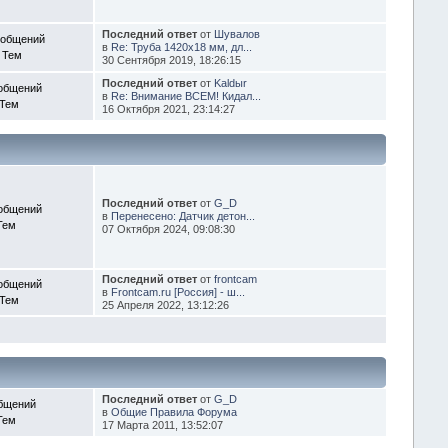
Последний ответ
от
Шувалов
ообщений
в
Re: Труба 1420х18 мм, дл...
 Тем
30 Сентября 2019, 18:26:15
Последний ответ
от
Kaldыr
общений
в
Re: Внимание ВСЕМ! Кидал...
 Тем
16 Октября 2021, 23:14:27
Последний ответ
от
G_D
общений
в
Перенесено: Датчик детон...
Тем
07 Октября 2024, 09:08:30
Последний ответ
от
frontcam
общений
в
Frontcam.ru [Россия] - ш...
 Тем
25 Апреля 2022, 13:12:26
Последний ответ
от
G_D
бщений
в
Общие Правила Форума
Тем
17 Марта 2011, 13:52:07