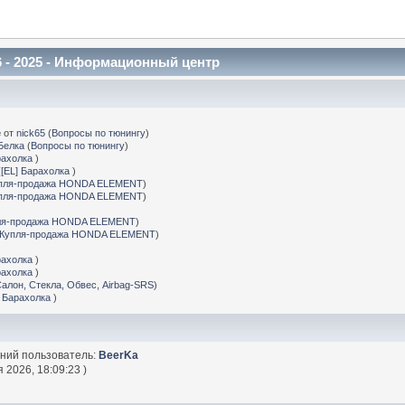
 - 2025 - Информационный центр
е
от
nick65
(
Вопросы по тюнингу
)
Белка
(
Вопросы по тюнингу
)
рахолка
)
(
[EL] Барахолка
)
пля-продажа HONDA ELEMENT
)
пля-продажа HONDA ELEMENT
)
ля-продажа HONDA ELEMENT
)
Купля-продажа HONDA ELEMENT
)
рахолка
)
рахолка
)
Салон, Стекла, Обвес, Airbag-SRS
)
] Барахолка
)
дний пользователь:
BeerKa
 2026, 18:09:23 )