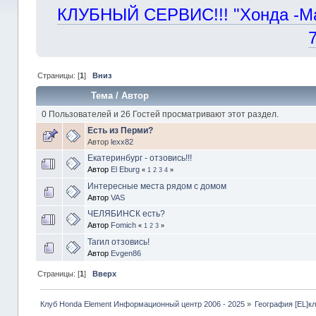
КЛУБНЫЙ СЕРВИС!!! "Хонда -Маст
Страницы: [
1
]
Вниз
Тема
/
Автор
0 Пользователей и 26 Гостей просматривают этот раздел.
Есть из Перми?
Автор
lexx82
Екатеринбург - отзовись!!!
Автор
El Eburg
«
1
2
3
4
»
Интересные места рядом с домом
Автор
VAS
ЧЕЛЯБИНСК есть?
Автор
Fomich
«
1
2
3
»
Тагил отзовись!
Автор
Evgen86
Страницы: [
1
]
Вверх
Клуб Honda Element Информационный центр 2006 - 2025
»
География [EL]к