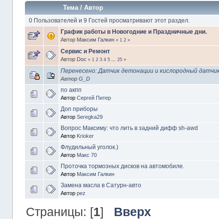
Тема
/
Автор
0 Пользователей и 9 Гостей просматривают этот раздел.
График работы в Новогодние и Праздничные дни.
Автор
Максим Галкин
«
1
2
»
Сервис и Ремонт
Автор
Doc
«
1
2
3
4
5
...
25
»
Перенесено: Датчик детонации и кислородный датчи
Автор
G_D
по акпп
Автор
Сергей Питер
Доп приборы
Автор
Seregka29
Вопрос Максиму: что лить в задний дифф sh-awd
Автор
Krioker
Флудильный уголок.)
Автор
Макс 70
Проточка тормозных дисков на автомобиле.
Автор
Максим Галкин
Замена масла в Сатурн-авто
Автор
pez
Страницы: [
1
]
Вверх