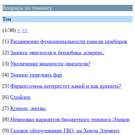
Вопросы по тюнингу
Тем
(1/38)
>
>>
[1]
Расширение функциональности панели приборов
[2]
Защита двигателя и бензобака, клиренс.
[3]
Увеличение мощности двигателя?
[4]
Тюнинг передних фар
[5]
Фаркоп.очень интересует какой и как крепить?
[6]
Спойлер
[7]
Ксенон, линзы.
[8]
Немножко вариантов бюджетного тюнинга Эликов
[9]
Газовое оборудование ГБО, на Хонда Элемент.