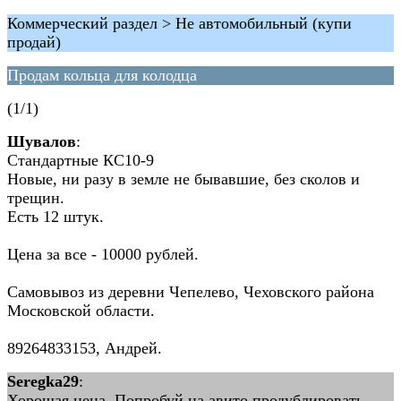
Коммерческий раздел > Не автомобильный (купи
продай)
Продам кольца для колодца
(1/1)
Шувалов
:
Стандартные КС10-9
Новые, ни разу в земле не бывавшие, без сколов и
трещин.
Есть 12 штук.
Цена за все - 10000 рублей.
Самовывоз из деревни Чепелево, Чеховского района
Московской области.
89264833153, Андрей.
Seregka29
:
Хорошая цена. Попробуй на авито продублировать.