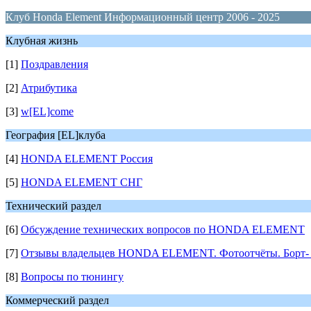
Клуб Honda Element Информационный центр 2006 - 2025
Клубная жизнь
[1]
Поздравления
[2]
Атрибутика
[3]
w[EL]come
География [EL]клуба
[4]
HONDA ELEMENT Россия
[5]
HONDA ELEMENT СНГ
Технический раздел
[6]
Обсуждение технических вопросов по HONDA ELEMENT
[7]
Отзывы владельцев HONDA ELEMENT. Фотоотчёты. Борт- 
[8]
Вопросы по тюнингу
Коммерческий раздел