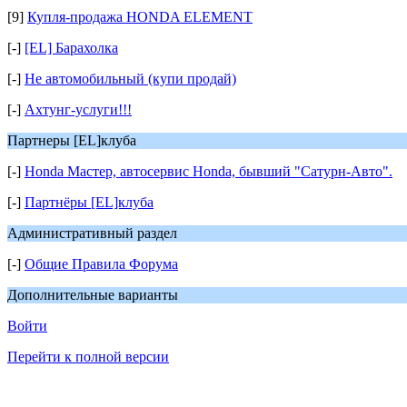
[9]
Купля-продажа HONDA ELEMENT
[-]
[EL] Барахолка
[-]
Не автомобильный (купи продай)
[-]
Ахтунг-услуги!!!
Партнеры [EL]клуба
[-]
Honda Мастер, автосервис Honda, бывший "Сатурн-Авто".
[-]
Партнёры [EL]клуба
Административный раздел
[-]
Общие Правила Форума
Дополнительные варианты
Войти
Перейти к полной версии