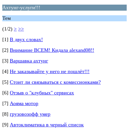
Ахтунг-услуги!!!
Тем
(1/2)
>
>>
[1]
В двух словах!
[2]
Внимание ВСЕМ! Кидала alexand08!!
[3]
Варшавка ахтунг
[4]
Не заказывайте у него не пошлёт!!!
[5]
Стоит ли связываться с комиссионками?
[6]
Отзыв о "клубных" сервисах
[7]
Аояма мотор
[8]
грузовозофф умер
[9]
Автоклиматика в черный список