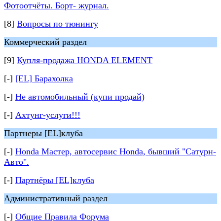
Фотоотчёты. Борт- журнал.
[8]
Вопросы по тюнингу
Коммерческий раздел
[9]
Купля-продажа HONDA ELEMENT
[-]
[EL] Барахолка
[-]
Не автомобильный (купи продай)
[-]
Ахтунг-услуги!!!
Партнеры [EL]клуба
[-]
Honda Мастер, автосервис Honda, бывший "Сатурн-
Авто".
[-]
Партнёры [EL]клуба
Административный раздел
[-]
Общие Правила Форума