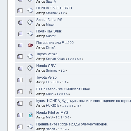
Автор
Stas_V
HONDA CIVIC HIBRID
Автор
Smirnov
«
1
2
»
Skoda Fabia RS
Автор
Mister
Почти как Элик.
Автор
Naster
Пятисотик или Fiat500
Автор
DimaA
Toyota Venza
Автор
Stepan Kolab
«
1
2
3
4
5
6
»
Honda CRV
Автор
Smirnov
«
1
2
»
Toyota Verso
Автор
HUKEJIb
«
1
2
»
FJ Cruiser он же ФыЖик от Du4e
Автор
Du4e
«
1
2
3
4
5
»
Купил HONDA, будь мужиком, или восхождение на горны
Автор
HUKEJIb
«
1
2
3
4
5
...
8
»
Honda Pilot от MYS
Автор
MYS
«
1
2
3
4
5
6
»
Принимайте Ridge в ряды элементоводов.
Автор
Чарли
«
1
2
3
4
»