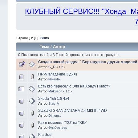
КЛУБНЫЙ СЕРВИС!!! "Хонда -Маст
Страницы: [
1
]
Вниз
Тема
/
Автор
0 Пользователей и 3 Гостей просматривают этот раздел.
Создан новый раздел " Борт-журнал других моделей
Автор
G_D
«
1
2
»
HR-V владение 3 дня)
Автор
klikastik
Есть кто пересел с Эля на Хонду Пилот?
Автор
Makuson
«
1
2
»
Skoda Yeti 1.8 4x4
Автор
Stas_V
SUZUKI GRAND VITARA 2.4 МКПП 4WD
Автор
Dimonstr
Как я поменял "ХО" на "ХЮ"
Автор
Флибустьер
Kia Soul