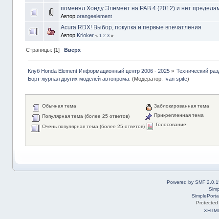
поменял Хонду Элемент на РАВ 4 (2012) и нет пределам
Автор
orangeelement
Acura RDX! Выбор, покупка и первые впечатления
Автор
Krioker
«
1
2
3
»
Страницы: [
1
]
Вверх
Клуб Honda Element Информационный центр 2006 - 2025
»
Технический раз
Борт-журнал других моделей автопрома.
(Модератор:
Ivan spite
)
Обычная тема
Заблокированная тема
Прикрепленная тема
Популярная тема (более 25 ответов)
Голосование
Очень популярная тема (более 25 ответов)
Powered by SMF 2.0.1
Simp
SimplePorta
Protected
XHTM