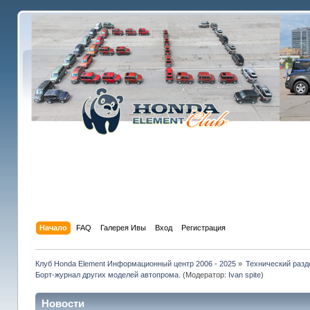
Начало
FAQ
Галерея Ивы
Вход
Регистрация
Клуб Honda Element Информационный центр 2006 - 2025
»
Технический разд
Борт-журнал других моделей автопрома.
(Модератор:
Ivan spite
)
Новости