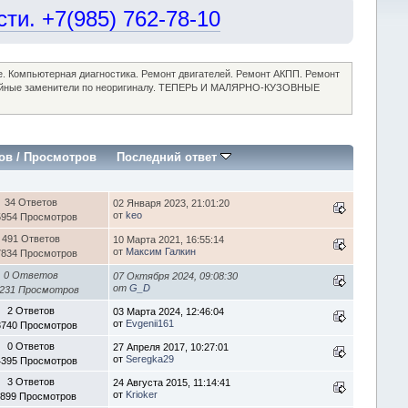
и. +7(985) 762-78-10
ие. Компьютерная диагностика. Ремонт двигателей. Ремонт АКПП. Ремонт
достойные заменители по неоригиналу. ТЕПЕРЬ И МАЛЯРНО-КУЗОВНЫЕ
ов
/
Просмотров
Последний ответ
34 Ответов
02 Января 2023, 21:01:20
от
keo
5954 Просмотров
491 Ответов
10 Марта 2021, 16:55:14
от
Максим Галкин
7834 Просмотров
0 Ответов
07 Октября 2024, 09:08:30
от
G_D
231 Просмотров
2 Ответов
03 Марта 2024, 12:46:04
от
Evgenii161
3740 Просмотров
0 Ответов
27 Апреля 2017, 10:27:01
от
Seregka29
4395 Просмотров
3 Ответов
24 Августа 2015, 11:14:41
от
Krioker
1899 Просмотров