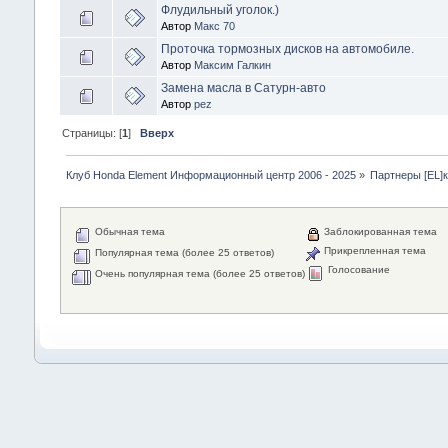
Флудильный уголок.)
Автор
Макс 70
Проточка тормозных дисков на автомобиле.
Автор
Максим Галкин
Замена масла в Сатурн-авто
Автор
pez
Страницы: [
1
]
Вверх
Клуб Honda Element Информационный центр 2006 - 2025
»
Партнеры [EL]
Обычная тема
Заблокированная тема
Прикрепленная тема
Популярная тема (более 25 ответов)
Голосование
Очень популярная тема (более 25 ответов)