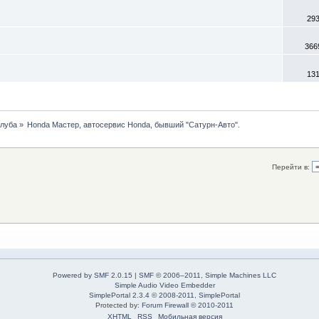
29
366
13
клуба
»
Honda Мастер, автосервис Honda, бывший "Сатурн-Авто".
Перейти в:
Powered by SMF 2.0.15
|
SMF © 2006–2011, Simple Machines LLC
Simple Audio Video Embedder
SimplePortal 2.3.4 © 2008-2011, SimplePortal
Protected by:
Forum Firewall © 2010-2011
XHTML
RSS
Мобильная версия