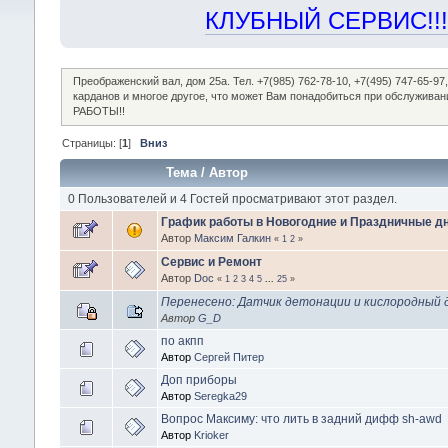
КЛУБНЫЙ СЕРВИС!!! "Х
Преображенский вал, дом 25а. Тел. +7(985) 762-78-10, +7(495) 747-65-
карданов и многое другое, что может Вам понадобиться при обслужив
РАБОТЫ!!
Страницы: [
1
]
Вниз
Тема
/
Автор
0 Пользователей и 4 Гостей просматривают этот раздел.
График работы в Новогодние и Праздничные дн
Автор
Максим Галкин
«
1
2
»
Сервис и Ремонт
Автор
Doc
«
1
2
3
4
5
...
25
»
Перенесено: Датчик детонации и кислородный 
Автор
G_D
по акпп
Автор
Сергей Питер
Доп приборы
Автор
Seregka29
Вопрос Максиму: что лить в задний дифф sh-awd
Автор
Krioker