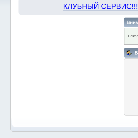
КЛУБНЫЙ СЕРВИС!!! "Х
Вним
Пожал
В