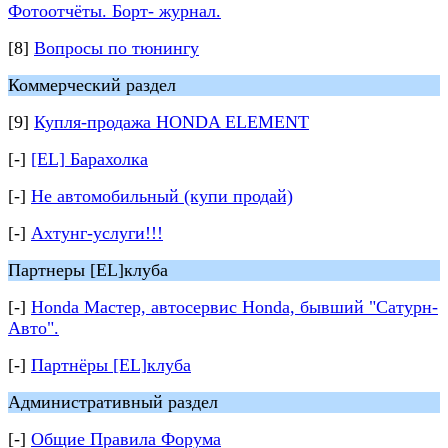
Фотоотчёты. Борт- журнал.
[8]
Вопросы по тюнингу
Коммерческий раздел
[9]
Купля-продажа HONDA ELEMENT
[-]
[EL] Барахолка
[-]
Не автомобильный (купи продай)
[-]
Ахтунг-услуги!!!
Партнеры [EL]клуба
[-]
Honda Мастер, автосервис Honda, бывший "Сатурн-
Авто".
[-]
Партнёры [EL]клуба
Административный раздел
[-]
Общие Правила Форума