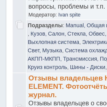
вопросы, проблемы и т.п.
Модератор:
Ivan spite
Подразделы
:
Manual, Общая
,
Кузов, Салон, Стекла, Обвес,
Выхлопная система
,
Электрика
Свет, Музыка
,
Система охлажд
АКПП-МКПП, Трансмиссия, Под
Круиз контроль
,
Шины - Диски
Отзывы владельцев
ELEMENT. Фотоотчёты
журнал.
Отзывы владельцев о св