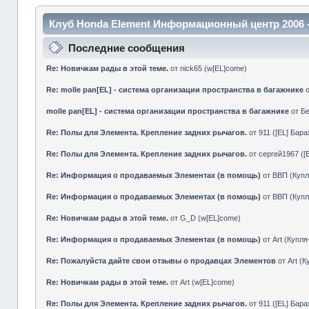
Клуб Honda Element Информационный центр 2006 
Последние сообщения
Re: Новичкам рады в этой теме.
от
nick65
(
w[EL]come
)
Re: molle pan[EL] - система организации пространства в багажнике
molle pan[EL] - система организации пространства в багажнике
от
Б
Re: Полы для Элемента. Крепление задних рычагов.
от
911
(
[EL] Бар
Re: Полы для Элемента. Крепление задних рычагов.
от
сергей1967
(
[
Re: Информация о продаваемых Элементах (в помощь)
от
ВВП
(
Куп
Re: Информация о продаваемых Элементах (в помощь)
от
ВВП
(
Куп
Re: Новичкам рады в этой теме.
от
G_D
(
w[EL]come
)
Re: Информация о продаваемых Элементах (в помощь)
от
Art
(
Купл
Re: Пожалуйста дайте свои отзывы о продавцах Элементов
от
Art
(
К
Re: Новичкам рады в этой теме.
от
Art
(
w[EL]come
)
Re: Полы для Элемента. Крепление задних рычагов.
от
911
(
[EL] Бар