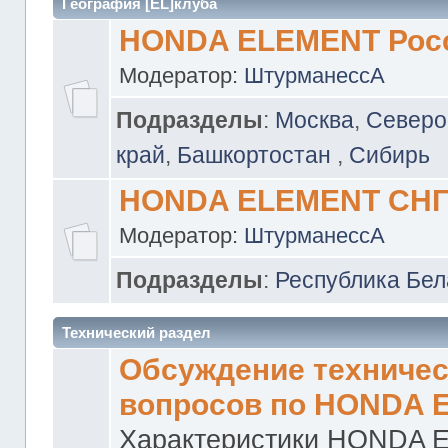
География [EL]клуба
HONDA ELEMENT Рос
Модератор:
ШтурманессА
Подразделы
:
Москва
,
Северо
край
,
Башкортостан
,
Сибирь
HONDA ELEMENT СН
Модератор:
ШтурманессА
Подразделы
:
Республика Бел
Технический раздел
Обсуждение техничес
вопросов по HONDA 
Характеристики HONDA 