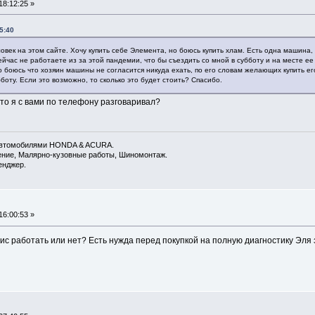
8:12:25 »
5:40
овек на этом сайте. Хочу купить себе Элемента, но боюсь купить хлам. Есть одна машина,
 сейчас не работаете из за этой пандемии, что бы съездить со мной в субботу и на месте 
о боюсь что хозяин машины не согласится никуда ехать, по его словам желающих купить е
бботу. Если это возможно, то сколько это будет стоить? Спасибо.
это я с вами по телефону разговаривал?
 автомобилями HONDA & ACURA.
дение, Малярно-кузовные работы, Шиномонтаж.
енджер.
6:00:53 »
ис работать или нет? Есть нужда перед покупкой на полную диагностику Эля з