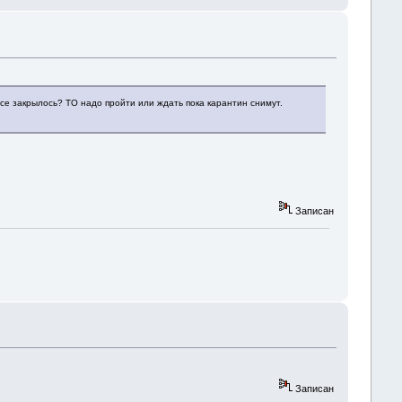
се закрылось? ТО надо пройти или ждать пока карантин снимут.
Записан
Записан