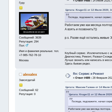
«
Ответ #488 :
14 Июля 2020, 0
Гуру
Цитата: Kruger11 от 12 Июля 2020, 1
Господа, подскажите, начал сервис 
Работаем уже как месяца полтор
А взять и позвонить?))
p.s. Разве ещё остались живые 
Сообщений: 3639
Репутация: 294
Пол:
Имя и фамилия реальные. тел.
Клубный сервис. Исключительно с
+7-985-762-78-10
Диагностика, Ремонт, Развал-Схож
Лучше звонить или написать в месс
Москва
Здесь бываю редко.
Re: Сервис и Ремонт
alexalex
«
Ответ #489 :
28 Февраля 2021
Завсегдатай
Цитата: Максим Галкин от 14 Июля 2
Сообщений: 62
Репутация: 0
Цитата: Kruger11 от 12 Июля 2020
Господа, подскажите, начал серв
Работаем уже как месяца полтора.