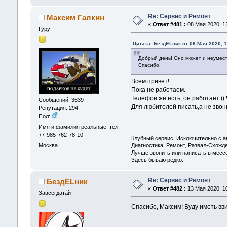
Re: Сервис и Ремонт
Максим Галкин
«
Ответ #481 :
08 Мая 2020, 12
Гуру
Цитата: БездELник от 06 Мая 2020, 1
Добрый день! Оно может и неумест
Спасибо!
Всем привет!
Пока не работаем.
Телефон же есть, он работает.)) 
Сообщений: 3639
Для любителей писать,а не звон
Репутация: 294
Пол:
Имя и фамилия реальные. тел.
+7-985-762-78-10
Клубный сервис. Исключительно с
Диагностика, Ремонт, Развал-Схож
Москва
Лучше звонить или написать в месс
Здесь бываю редко.
Re: Сервис и Ремонт
БездELник
«
Ответ #482 :
13 Мая 2020, 10
Завсегдатай
Спасибо, Максим! Буду иметь вв