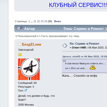
КЛУБНЫЙ СЕРВИС!!! "Х
Страницы:
1
...
21
22
23
24
[
25
]
Вниз
Автор
Тема: Сервис и Ремонт (
0 Пользователей и 1 Гость просматривают эту тему.
Re: Сервис и Ремонт
БездELник
«
Ответ #480 :
06 Мая 2020, 22
Завсегдатай
Цитата: nick65 от 06 Мая 2020, 19:28
я сам писал Максу,но ответа нет....
он с 20го не алё.....
Жаль..... Спасибо за инфу
Сообщений: 69
Репутация: 3
Пол:
Делай, что должен и будь, что
будет!
2005
Москва