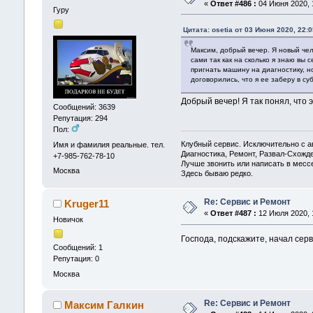
«
Ответ #486 :
04 Июня 2020, 1
Гуру
Цитата: osetia от 03 Июня 2020, 22:0
Максим, добрый вечер. Я новый чел
сами так как на сколько я знаю вы
пригнать машину на диагностику, н
договорились, что я ее заберу в су
Добрый вечер! Я так понял, что 
Сообщений: 3639
Репутация: 294
Пол:
Клубный сервис. Исключительно с
Имя и фамилия реальные. тел.
Диагностика, Ремонт, Развал-Схож
+7-985-762-78-10
Лучше звонить или написать в месс
Москва
Здесь бываю редко.
Re: Сервис и Ремонт
Kruger11
«
Ответ #487 :
12 Июля 2020, 1
Новичок
Господа, подскажите, начал серв
Сообщений: 1
Репутация: 0
Москва
Re: Сервис и Ремонт
Максим Галкин