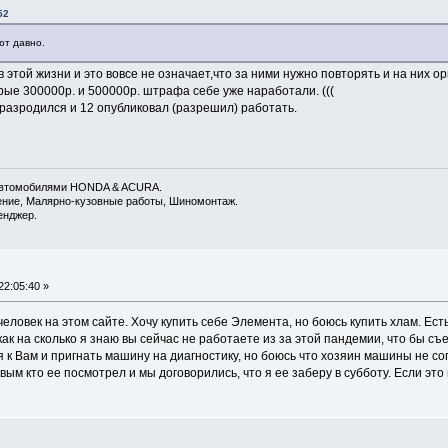
52
ют давно.
 в этой жизни и это вовсе не означает,что за ними нужно повторять и на них о
рые 300000р. и 500000р. штрафа себе уже наработали. (((
разродился и 12 опубликовал (разрешил) работать.
 автомобилями HONDA & ACURA.
дение, Малярно-кузовные работы, Шиномонтаж.
енджер.
2:05:40 »
еловек на этом сайте. Хочу купить себе Элемента, но боюсь купить хлам. Ест
как на сколько я знаю вы сейчас не работаете из за этой пандемии, что бы съ
 к Вам и пригнать машину на диагностику, но боюсь что хозяин машины не сог
ым кто ее посмотрел и мы договорились, что я ее заберу в субботу. Если это 