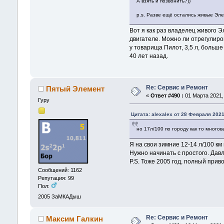
А взять и позвонить?))
p.s. Разве ещё остались живые Эл
Вот я как раз владелец живого Э
двигателе. Можно ли отрегулиров
у товарища Пилот, 3,5 л, больше
40 лет назад.
Re: Сервис и Ремонт
Пятый Элемент
«
Ответ #490 :
01 Марта 2021, 
Гуру
Цитата: alexalex от 28 Февраля 2021
но 17л/100 по городу как то многов
Я на свои зимние 12-14 л/100 км
Нужно начинать с простого. Давл
P.S. Тоже 2005 год, полный приво
Сообщений: 1162
Репутация: 99
Пол:
2005
ЗаМКАДыш
Re: Сервис и Ремонт
Максим Галкин