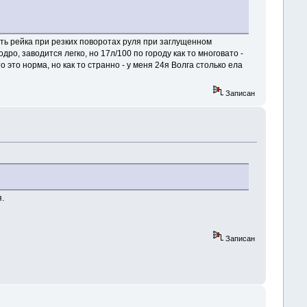
вать рейка при резких поворотах руля при заглущенном
ро, заводится легко, но 17л/100 по городу как то многовато -
 это норма, но как то странно - у меня 24я Волга столько ела
Записан
я.
Записан