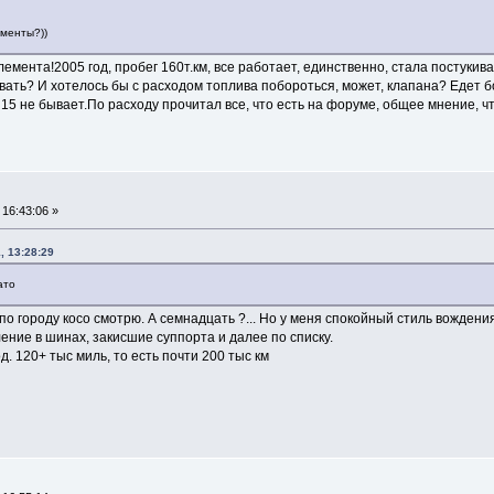
ементы?))
лемента!2005 год, пробег 160т.км, все работает, единственно, стала постуки
ать? И хотелось бы с расходом топлива побороться, может, клапана? Едет бод
 15 не бывает.По расходу прочитал все, что есть на форуме, общее мнение, что
16:43:06 »
, 13:28:29
ато
 по городу косо смотрю. А семнадцать ?... Но у меня спокойный стиль вождени
ение в шинах, закисшие суппорта и далее по списку.
д. 120+ тыс миль, то есть почти 200 тыс км