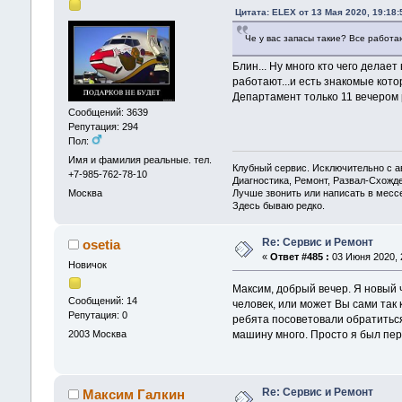
Цитата: ELEX от 13 Мая 2020, 19:18:
Че у вас запасы такие? Все работа
Блин... Ну много кто чего делает
работают...и есть знакомые кото
Департамент только 11 вечером 
Сообщений: 3639
Репутация: 294
Пол:
Имя и фамилия реальные. тел.
Клубный сервис. Исключительно с
+7-985-762-78-10
Диагностика, Ремонт, Развал-Схож
Лучше звонить или написать в месс
Москва
Здесь бываю редко.
Re: Сервис и Ремонт
osetia
«
Ответ #485 :
03 Июня 2020, 2
Новичок
Максим, добрый вечер. Я новый ч
Сообщений: 14
человек, или может Вы сами так 
Репутация: 0
ребята посоветовали обратиться
2003
Москва
машину много. Просто я был перв
Re: Сервис и Ремонт
Максим Галкин