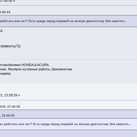
7:40:55 »
6:00:53
работать или нет? Есть нужда перед покупкой на полную диагностику Эля закатить...
а.
Элементы?))
 автомобилями HONDA & ACURA.
дение, Малярно-кузовные работы, Шиномонтаж.
енджер.
, 13:28:29 »
020, 07:40:55
, 16:00:53
ис работать или нет? Есть нужда перед покупкой на полную диагностику Эля закатить...