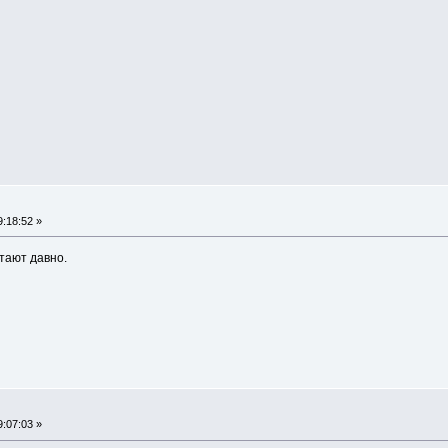
:18:52 »
отают давно.
:07:03 »