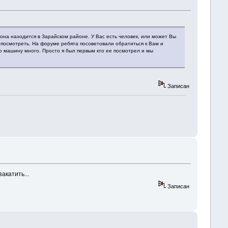
 она находится в Зарайском районе. У Вас есть человек, или может Вы
ее посмотреть. На форуме ребята посоветовали обратиться к Вам и
го машину много. Просто я был первым кто ее посмотрел и мы
Записан
акатить...
Записан