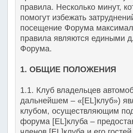
правила. Несколько минут, ко
помогут избежать затруднени
посещение Форума максимал
правила являются едиными дл
Форума.
1. ОБЩИЕ ПОЛОЖЕНИЯ
1.1. Клуб владельцев автомоб
дальнейшем – «[EL]клуб») я
клубом, осуществляющим подд
форума [EL]клуба – предост
членов [EL]клуба и его госте