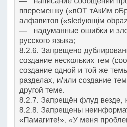
― написание сообщений про
вперемешку («вОТ тАкИм оБр
алфавитов («slеdующiм оbраz
― надуманные ошибки и зло
русского языка;
8.2.6. Запрещено дублирован
создание нескольких тем (со
создание одной и той же тем
разделах, и/или создание те
другой теме.
8.2.7. Запрещён флуд везде,
8.2.8. Запрещены неинформа
«Памагите!», «У меня проблем