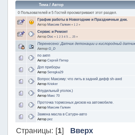
Тема
/
Автор
0 Пользователей и 5 Гостей просматривают этот раздел.
График работы в Новогодние и Праздничные дни.
Автор
Максим Галкин
«
1
2
»
Сервис и Ремонт
Автор
Doc
«
1
2
3
4
5
...
25
»
Перенесено: Датчик детонации и кислородный датчи
Автор
G_D
по акпп
Автор
Сергей Питер
Доп приборы
Автор
Seregka29
Вопрос Максиму: что лить в задний дифф sh-awd
Автор
Krioker
Флудильный уголок.)
Автор
Макс 70
Проточка тормозных дисков на автомобиле.
Автор
Максим Галкин
Замена масла в Сатурн-авто
Автор
pez
Страницы: [
1
]
Вверх