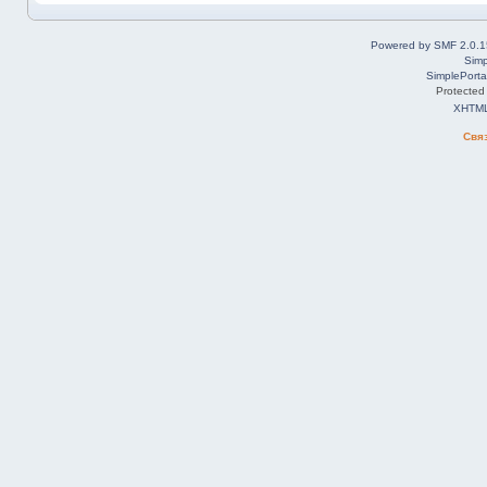
Powered by SMF 2.0.1
Simp
SimplePorta
Protected
XHTM
Свя