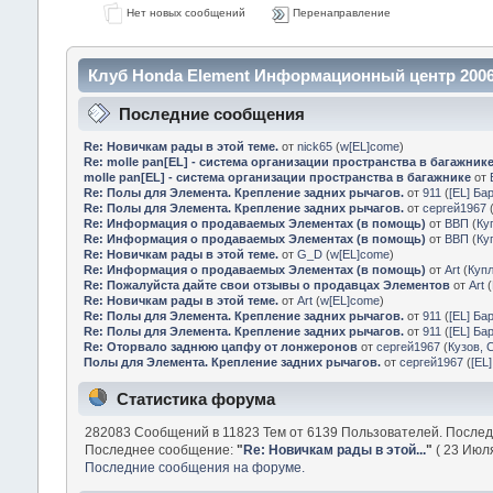
Нет новых сообщений
Перенаправление
Клуб Honda Element Информационный центр 2006
Последние сообщения
Re: Новичкам рады в этой теме.
от
nick65
(
w[EL]come
)
Re: molle pan[EL] - система организации пространства в багажник
molle pan[EL] - система организации пространства в багажнике
от
Re: Полы для Элемента. Крепление задних рычагов.
от
911
(
[EL] Ба
Re: Полы для Элемента. Крепление задних рычагов.
от
сергей1967
Re: Информация о продаваемых Элементах (в помощь)
от
ВВП
(
Ку
Re: Информация о продаваемых Элементах (в помощь)
от
ВВП
(
Ку
Re: Новичкам рады в этой теме.
от
G_D
(
w[EL]come
)
Re: Информация о продаваемых Элементах (в помощь)
от
Art
(
Куп
Re: Пожалуйста дайте свои отзывы о продавцах Элементов
от
Art
(
Re: Новичкам рады в этой теме.
от
Art
(
w[EL]come
)
Re: Полы для Элемента. Крепление задних рычагов.
от
911
(
[EL] Ба
Re: Полы для Элемента. Крепление задних рычагов.
от
911
(
[EL] Ба
Re: Оторвало заднюю цапфу от лонжеронов
от
сергей1967
(
Кузов, 
Полы для Элемента. Крепление задних рычагов.
от
сергей1967
(
[EL
Статистика форума
282083 Сообщений в 11823 Тем от 6139 Пользователей. После
Последнее сообщение:
"
Re: Новичкам рады в этой...
"
( 23 Июля
Последние сообщения на форуме.