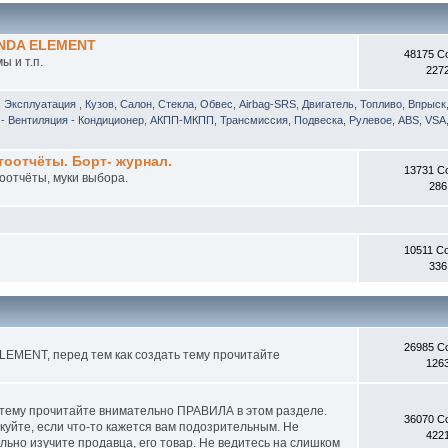
ONDA ELEMENT
48175 С
 и т.п.
227
, Эксплуатация
,
Кузов, Салон, Стекла, Обвес, Airbag-SRS
,
Двигатель, Топливо, Впрыск
- Вентиляция - Кондиционер
,
АКПП-МКПП, Трансмиссия, Подвеска, Рулевое, ABS, VSA,
отчёты. Борт- журнал.
13731 С
оотчёты, муки выбора.
286
10511 С
336
26985 С
EMENT, перед тем как создать тему прочитайте
126
 тему прочитайте внимательно ПРАВИЛА в этом разделе.
36070 С
куйте, если что-то кажется вам подозрительным. Не
422
ьно изучите продавца, его товар. Не ведитесь на слишком