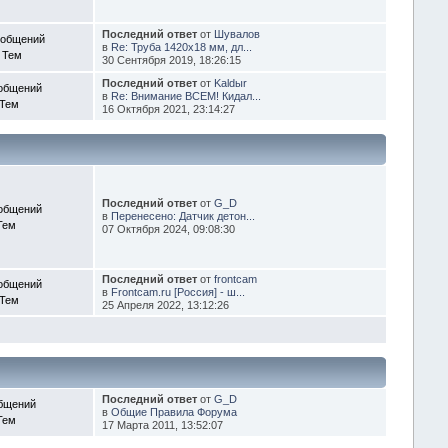
Последний ответ
от
Шувалов
ообщений
в
Re: Труба 1420х18 мм, дл...
 Тем
30 Сентября 2019, 18:26:15
Последний ответ
от
Kaldыr
общений
в
Re: Внимание ВСЕМ! Кидал...
 Тем
16 Октября 2021, 23:14:27
Последний ответ
от
G_D
общений
в
Перенесено: Датчик детон...
Тем
07 Октября 2024, 09:08:30
Последний ответ
от
frontcam
общений
в
Frontcam.ru [Россия] - ш...
 Тем
25 Апреля 2022, 13:12:26
Последний ответ
от
G_D
бщений
в
Общие Правила Форума
Тем
17 Марта 2011, 13:52:07