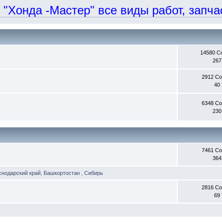
онда -Мастер" все виды работ, запчаст
14580 С
267
2912 С
40
6348 С
230
7461 С
364
снодарский край
,
Башкортостан
,
Сибирь
2816 С
69