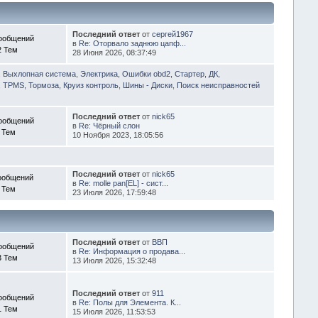
Последний ответ
от
сергей1967
ообщений
в
Re: Оторвало заднюю цапф...
2 Тем
28 Июня 2026, 08:37:49
, Выхлопная система
,
Электрика, Ошибки obd2, Стартер, ДК,
 TPMS, Тормоза, Круиз контроль
,
Шины - Диски
,
Поиск неисправностей
Последний ответ
от
nick65
ообщений
в
Re: Чёрный слон
 Тем
10 Ноября 2023, 18:05:56
Последний ответ
от
nick65
ообщений
в
Re: molle pan[EL] - сист...
 Тем
23 Июля 2026, 17:59:48
Последний ответ
от
ВВП
ообщений
в
Re: Информация о продава...
3 Тем
13 Июля 2026, 15:32:48
Последний ответ
от
911
ообщений
в
Re: Полы для Элемента. К...
1 Тем
15 Июля 2026, 11:53:53