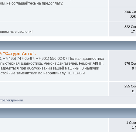
м, не соглашайтесь на предоплату.
2906 С
225
322 Со
совестные сволочи!
17
 "Сатурн-Авто".
0, +7(495) 747-65-97, +7(901) 556-02-07 Полная диагностика
пьютерная диагностика. Ремонт двигателей. Ремонт АКПП.
576 Со
онадобиться при обслуживании вашей машины. В наличии
9 
 достойные заменители по неоригиналу. ТЕПЕРЬ И
255 Со
11
втоэлектроники.
1 Соо
1 