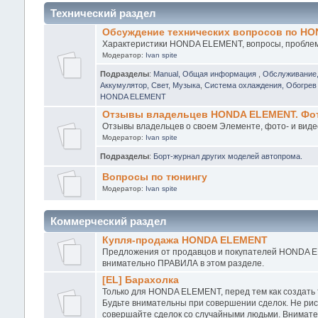
Технический раздел
Обсуждение технических вопросов по H
Характеристики HONDA ELEMENT, вопросы, проблемы
Модератор:
Ivan spite
Подразделы
:
Manual, Общая информация
,
Обслуживание
Аккумулятор, Свет, Музыка
,
Система охлаждения, Обогрев 
HONDA ELEMENT
Отзывы владельцев HONDA ELEMENT. Фото
Отзывы владельцев о своем Элементе, фото- и виде
Модератор:
Ivan spite
Подразделы
:
Борт-журнал других моделей автопрома.
Вопросы по тюнингу
Модератор:
Ivan spite
Коммерческий раздел
Купля-продажа HONDA ELEMENT
Предложения от продавцов и покупателей HONDA EL
внимательно ПРАВИЛА в этом разделе.
[EL] Барахолка
Только для HONDA ELEMENT, перед тем как создать
Будьте внимательны при совершении сделок. Не рис
совершайте сделок со случайными людьми. Внимател