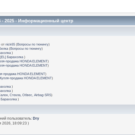
 - 2025 - Информационный центр
е
от
nick65
(
Вопросы по тюнингу
)
Белка
(
Вопросы по тюнингу
)
рахолка
)
(
[EL] Барахолка
)
пля-продажа HONDA ELEMENT
)
пля-продажа HONDA ELEMENT
)
ля-продажа HONDA ELEMENT
)
Купля-продажа HONDA ELEMENT
)
рахолка
)
рахолка
)
Салон, Стекла, Обвес, Airbag-SRS
)
] Барахолка
)
дний пользователь:
Dry
 2026, 18:09:23 )