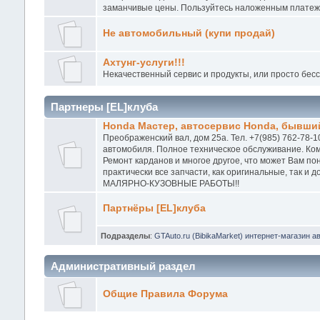
заманчивые цены. Пользуйтесь наложенным платежо
Не автомобильный (купи продай)
Ахтунг-услуги!!!
Некачественный сервис и продукты, или просто бес
Партнеры [EL]клуба
Honda Мастер, автосервис Honda, бывший
Преображенский вал, дом 25а. Тел. +7(985) 762-78-1
автомобиля. Полное техническое обслуживание. Ком
Ремонт карданов и многое другое, что может Вам п
практически все запчасти, как оригинальные, так и
МАЛЯРНО-КУЗОВНЫЕ РАБОТЫ!!
Партнёры [EL]клуба
Подразделы
:
GTAuto.ru (BibikaMarket) интернет-магазин а
Административный раздел
Общие Правила Форума