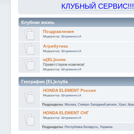
КЛУБНЫЙ СЕРВИС!!! "Х
Клубная жизнь
Поздравления
Модератор:
ШтурманессА
Атрибутика
Модератор:
ШтурманессА
w[EL]come
Приветствуем новичков!
Модератор:
ШтурманессА
География [EL]клуба
HONDA ELEMENT Россия
Модератор:
ШтурманессА
Подразделы
:
Москва
,
Северо-Западный регион
,
Урал
,
Кра
HONDA ELEMENT СНГ
Модератор:
ШтурманессА
Подразделы
:
Республика Беларусь
,
Украина