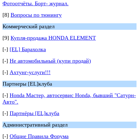
Фотоотчёты. Борт- журнал.
[8]
Вопросы по тюнингу
Коммерческий раздел
[9]
Купля-продажа HONDA ELEMENT
[-]
[EL] Барахолка
[-]
Не автомобильный (купи продай)
[-]
Ахтунг-услуги!!!
Партнеры [EL]клуба
[-]
Honda Мастер, автосервис Honda, бывший "Сатурн-
Авто".
[-]
Партнёры [EL]клуба
Административный раздел
[-]
Общие Правила Форума