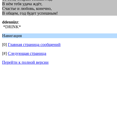
В нём тебя удача ждёт,
Счастье и любовь, конечно,
В общем, год будет успешным!
ddennizz
:
*DRINK*
Навигация
[0]
Главная страница сообщений
[#]
Следующая страница
Перейти к полной версии