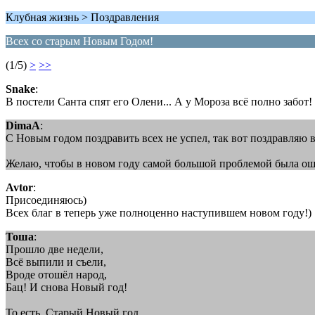
Клубная жизнь > Поздравления
Всех со старым Новым Годом!
(1/5)
>
>>
Snake
:
В постели Санта спят его Олени... А у Мороза всё полно забот
DimaA
:
C Новым годом поздравить всех не успел, так вот поздравляю
Желаю, чтобы в новом году самой большой проблемой была ошиб
Avtor
:
Присоединяюсь)
Всех благ в теперь уже полноценно наступившем новом году!)
Тоша
:
Прошло две недели,
Всё выпили и съели,
Вроде отошёл народ,
Бац! И снова Новый год!
То есть, Старый Новый год.