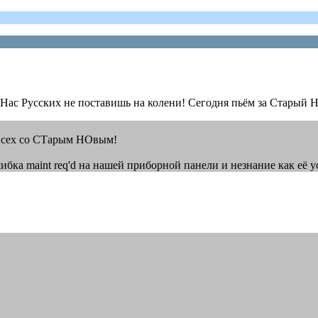
! Нас Русских не поставишь на колени! Сегодня пьём за Старый 
 всех со СТарым НОвым!
ка maint req'd на нашей приборной панели и незнание как её ус