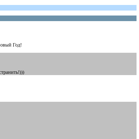
Новый Год!
транить!)))