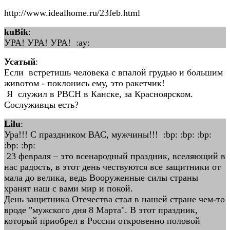
http://www.idealhome.ru/23feb.html
kuBik
:
УРА! УРА! УРА! :ay:
Усатый
:
Если встретишь человека с впалой грудью и большим
животом - поклонись ему, это ракетчик!
Я служил в РВСН в Канске, за Красноярском.
Сослуживцы есть?
Lilu
:
Ура!!! С праздником ВАС, мужчины!!! :bp: :bp: :bp:
:bp: :bp:
23 февраля – это всенародный праздник, вселяющий в
нас радость, в этот день чествуются все защитники от
мала до велика, ведь Вооруженные силы страны
хранят наш с вами мир и покой.
День защитника Отечества стал в нашей стране чем-то
вроде "мужского дня 8 Марта". В этот праздник,
который приобрел в России откровенно половой