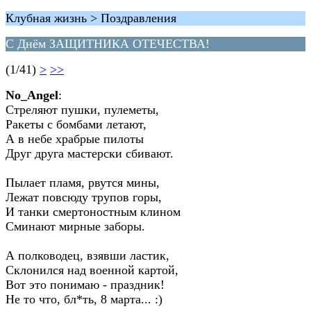
Клубная жизнь > Поздравления
С Днём ЗАЩИТНИКА ОТЕЧЕСТВА!
(1/41)
>
>>
No_Angel
:
Стреляют пушки, пулеметы,
Ракеты с бомбами летают,
А в небе храбрые пилоты
Друг друга мастерски сбивают.
Пылает пламя, рвутся мины,
Лежат повсюду трупов горы,
И танки смертоностным клином
Сминают мирные заборы.
А полководец, взявши ластик,
Склонился над военной картой,
Вот это понимаю - праздник!
Не то что, бл*ть, 8 марта... :)