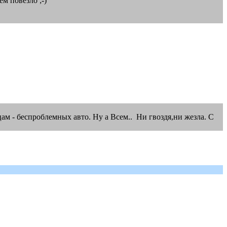
м повезло ;-)
ам - беcпроблемных авто. Ну а Всем.. Ни гвоздя,ни жезла. С