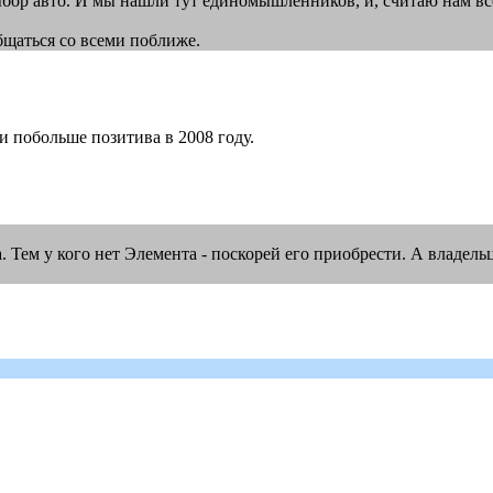
бор авто. И мы нашли тут единомышленников, и, считаю нам все
бщаться со всеми поближе.
побольше позитива в 2008 году.
Тем у кого нет Элемента - поскорей его приобрести. А владельц