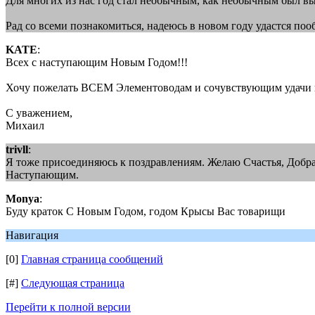
Для многих из нас год стал необычным, как необычным был вы
Рад со всеми познакомиться, надеюсь в новом году удастся поо
KATE
:
Всех с наступающим Новым Годом!!!
Хочу пожелать ВСЕМ Элементоводам и сочувствующим удачи и 
С уважением,
Михаил
trivll
:
Я тоже присоединяюсь к поздравлениям. Желаю Счастья, Добра. 
Наступающим.
Monya
:
Буду краток С Новым Годом, годом Крысы Вас товарищи
Навигация
[0]
Главная страница сообщений
[#]
Следующая страница
Перейти к полной версии